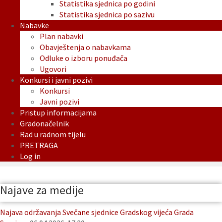
Statistika sjednica po godini
Statistika sjednica po sazivu
Nabavke
Plan nabavki
Obavještenja o nabavkama
Odluke o izboru ponuđača
Ugovori
Konkursi i javni pozivi
Konkursi
Javni pozivi
Pristup informacijama
Gradonačelnik
Rad u radnom tijelu
PRETRAGA
Log in
Najave za medije
Najava održavanja Svečane sjednice Gradskog vijeća Grada