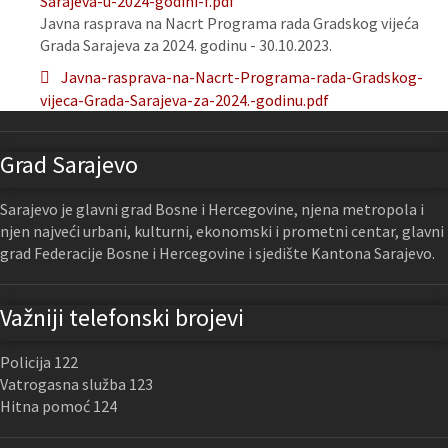
Sarajeva-u-2024-godini-f.pdf
Javna rasprava na Nacrt Programa rada Gradskog vijeća
Grada Sarajeva za 2024. godinu - 30.10.2023.
Javna-rasprava-na-Nacrt-Programa-rada-Gradskog-
vijeca-Grada-Sarajeva-za-2024.-godinu.pdf
Grad Sarajevo
Sarajevo je glavni grad Bosne i Hercegovine, njena metropola i
njen najveći urbani, kulturni, ekonomski i prometni centar, glavni
grad Federacije Bosne i Hercegovine i sjedište Kantona Sarajevo.
Važniji telefonski brojevi
Policija 122
Vatrogasna služba 123
Hitna pomoć 124