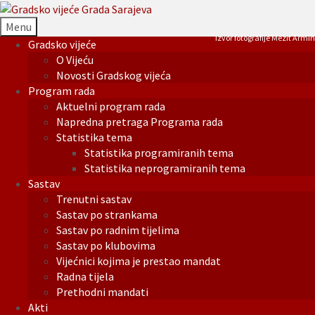
Menu
Izvor fotografije Mezit Armin
Gradsko vijeće
O Vijeću
Novosti Gradskog vijeća
Program rada
Aktuelni program rada
Napredna pretraga Programa rada
Statistika tema
Statistika programiranih tema
Statistika neprogramiranih tema
Sastav
Trenutni sastav
Sastav po strankama
Sastav po radnim tijelima
Sastav po klubovima
Vijećnici kojima je prestao mandat
Radna tijela
Prethodni mandati
Akti