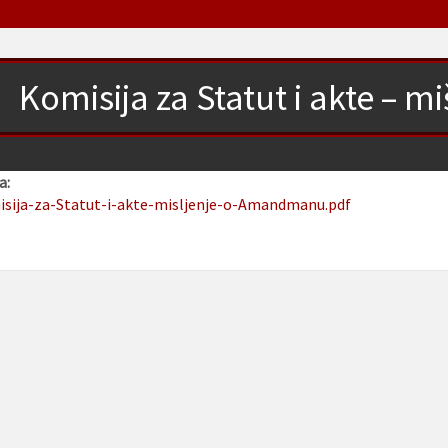
Komisija za Statut i akte –
a:
isija-za-Statut-i-akte-misljenje-o-Amandmanu.pdf