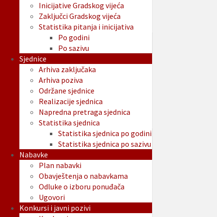
Inicijative Gradskog vijeća
Zaključci Gradskog vijeća
Statistika pitanja i inicijativa
Po godini
Po sazivu
Sjednice
Arhiva zaključaka
Arhiva poziva
Održane sjednice
Realizacije sjednica
Napredna pretraga sjednica
Statistika sjednica
Statistika sjednica po godini
Statistika sjednica po sazivu
Nabavke
Plan nabavki
Obavještenja o nabavkama
Odluke o izboru ponuđača
Ugovori
Konkursi i javni pozivi