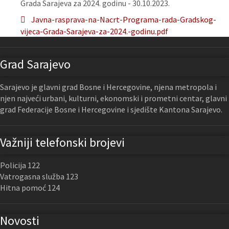
Grada Sarajeva za 2024. godinu - 30.10.2023.
Javna-rasprava-na-Nacrt-Programa-rada-Gradskog-
vijeca-Grada-Sarajeva-za-2024.-godinu.pdf
Grad Sarajevo
Sarajevo je glavni grad Bosne i Hercegovine, njena metropola i
njen najveći urbani, kulturni, ekonomski i prometni centar, glavni
grad Federacije Bosne i Hercegovine i sjedište Kantona Sarajevo.
Važniji telefonski brojevi
Policija 122
Vatrogasna služba 123
Hitna pomoć 124
Novosti