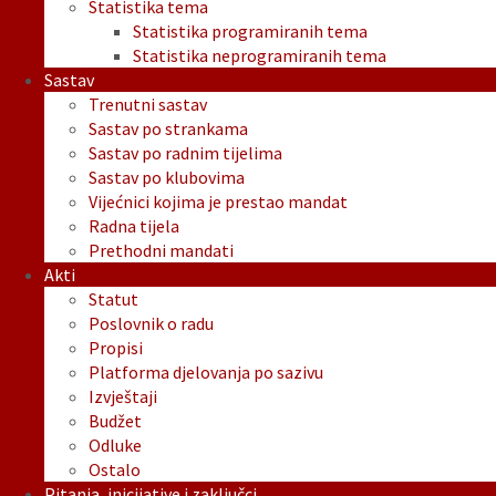
Statistika tema
Statistika programiranih tema
Statistika neprogramiranih tema
Sastav
Trenutni sastav
Sastav po strankama
Sastav po radnim tijelima
Sastav po klubovima
Vijećnici kojima je prestao mandat
Radna tijela
Prethodni mandati
Akti
Statut
Poslovnik o radu
Propisi
Platforma djelovanja po sazivu
Izvještaji
Budžet
Odluke
Ostalo
Pitanja, inicijative i zaključci