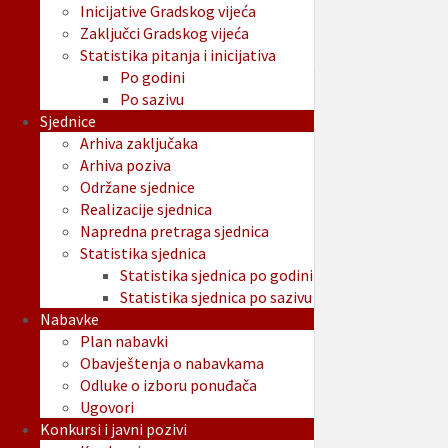
Inicijative Gradskog vijeća
Zaključci Gradskog vijeća
Statistika pitanja i inicijativa
Po godini
Po sazivu
Sjednice
Arhiva zaključaka
Arhiva poziva
Održane sjednice
Realizacije sjednica
Napredna pretraga sjednica
Statistika sjednica
Statistika sjednica po godini
Statistika sjednica po sazivu
Nabavke
Plan nabavki
Obavještenja o nabavkama
Odluke o izboru ponuđača
Ugovori
Konkursi i javni pozivi