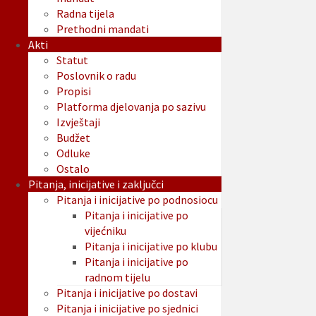
Radna tijela
Prethodni mandati
Akti
Statut
Poslovnik o radu
Propisi
Platforma djelovanja po sazivu
Izvještaji
Budžet
Odluke
Ostalo
Pitanja, inicijative i zaključci
Pitanja i inicijative po podnosiocu
Pitanja i inicijative po
vijećniku
Pitanja i inicijative po klubu
Pitanja i inicijative po
radnom tijelu
Pitanja i inicijative po dostavi
Pitanja i inicijative po sjednici