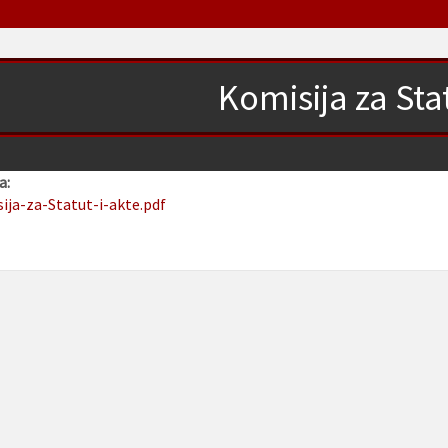
Komisija za Stat
a:
sija-za-Statut-i-akte.pdf