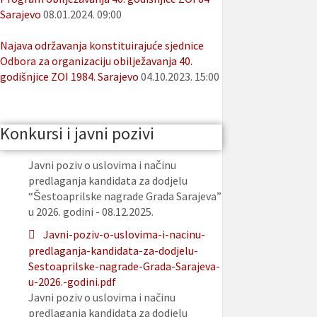
Sarajevo
08.01.2024. 09:00
Najava održavanja konstituirajuće sjednice
Odbora za organizaciju obilježavanja 40.
godišnjice ZOI 1984. Sarajevo
04.10.2023. 15:00
Konkursi i javni pozivi
Javni poziv o uslovima i načinu
predlaganja kandidata za dodjelu
“Šestoaprilske nagrade Grada Sarajeva”
u 2026. godini - 08.12.2025.
Javni-poziv-o-uslovima-i-nacinu-
predlaganja-kandidata-za-dodjelu-
Sestoaprilske-nagrade-Grada-Sarajeva-
u-2026.-godini.pdf
Javni poziv o uslovima i načinu
predlaganja kandidata za dodjelu