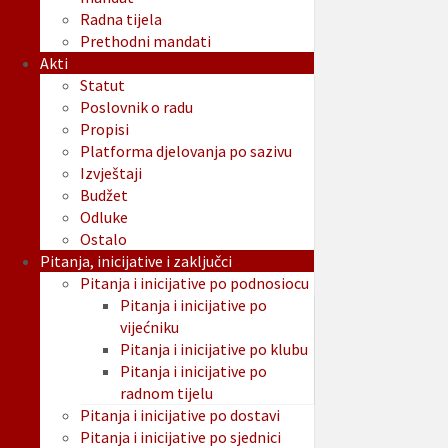
Radna tijela
Prethodni mandati
Akti
Statut
Poslovnik o radu
Propisi
Platforma djelovanja po sazivu
Izvještaji
Budžet
Odluke
Ostalo
Pitanja, inicijative i zaključci
Pitanja i inicijative po podnosiocu
Pitanja i inicijative po
vijećniku
Pitanja i inicijative po klubu
Pitanja i inicijative po
radnom tijelu
Pitanja i inicijative po dostavi
Pitanja i inicijative po sjednici