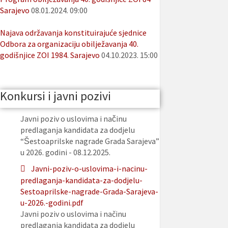
Sarajevo
08.01.2024. 09:00
Najava održavanja konstituirajuće sjednice
Odbora za organizaciju obilježavanja 40.
godišnjice ZOI 1984. Sarajevo
04.10.2023. 15:00
Konkursi i javni pozivi
Javni poziv o uslovima i načinu
predlaganja kandidata za dodjelu
“Šestoaprilske nagrade Grada Sarajeva”
u 2026. godini - 08.12.2025.
Javni-poziv-o-uslovima-i-nacinu-
predlaganja-kandidata-za-dodjelu-
Sestoaprilske-nagrade-Grada-Sarajeva-
u-2026.-godini.pdf
Javni poziv o uslovima i načinu
predlaganja kandidata za dodjelu