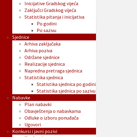
Inicijative Gradskog vijeća
Zaključci Gradskog vijeća
Statistika pitanja i inicijativa
Po godini
Po sazivu
Sjednice
Arhiva zaključaka
Arhiva poziva
Održane sjednice
Realizacije sjednica
Napredna pretraga sjednica
Statistika sjednica
Statistika sjednica po godini
Statistika sjednica po sazivu
Nabavke
Plan nabavki
Obavještenja o nabavkama
Odluke o izboru ponuđača
Ugovori
Konkursi i javni pozivi