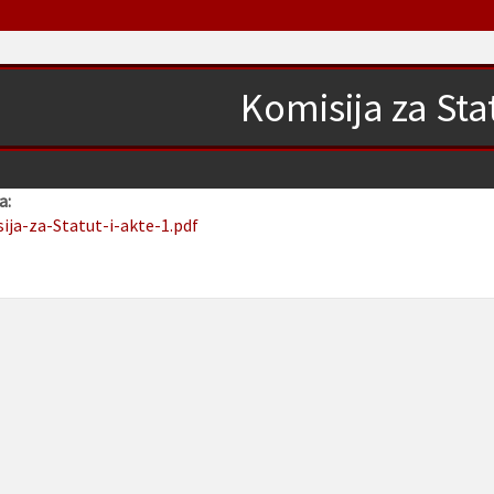
Komisija za Stat
a:
sija-za-Statut-i-akte-1.pdf