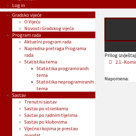
Log in
Gradsko vijeće
O Vijeću
Novosti Gradskog vijeća
Program rada
Aktuelni program rada
Napredna pretraga Programa
rada
Prilog izvještaj
Statistika tema
2.1.-Komi
Statistika programiranih
tema
Napomena:
Statistika neprogramiranih
tema
Sastav
Trenutni sastav
Sastav po strankama
Sastav po radnim tijelima
Sastav po klubovima
Vijećnici kojima je prestao
mandat