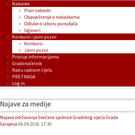
Nabavke
Plan nabavki
Obavještenja o nabavkama
Odluke o izboru ponuđača
Ugovori
Konkursi i javni pozivi
Konkursi
Javni pozivi
Pristup informacijama
Gradonačelnik
Rad u radnom tijelu
PRETRAGA
Log in
Najave za medije
Najava održavanja Svečane sjednice Gradskog vijeća Grada
Sarajeva
06.04.2026. 17:30