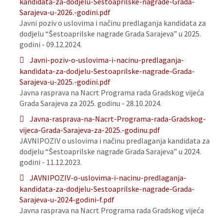
kandidata-za-dodjelu-Sestoaprilske-nagrade-Grada-
Sarajeva-u-2026.-godini.pdf
Javni poziv o uslovima i načinu predlaganja kandidata za
dodjelu “Šestoaprilske nagrade Grada Sarajeva” u 2025.
godini - 09.12.2024.
Javni-poziv-o-uslovima-i-nacinu-predlaganja-
kandidata-za-dodjelu-Sestoaprilske-nagrade-Grada-
Sarajeva-u-2025.-godini.pdf
Javna rasprava na Nacrt Programa rada Gradskog vijeća
Grada Sarajeva za 2025. godinu - 28.10.2024.
Javna-rasprava-na-Nacrt-Programa-rada-Gradskog-
vijeca-Grada-Sarajeva-za-2025.-godinu.pdf
JAVNIPOZIV o uslovima i načinu predlaganja kandidata za
dodjelu “Šestoaprilske nagrade Grada Sarajeva” u 2024.
godini - 11.12.2023.
JAVNIPOZIV-o-uslovima-i-nacinu-predlaganja-
kandidata-za-dodjelu-Sestoaprilske-nagrade-Grada-
Sarajeva-u-2024-godini-f.pdf
Javna rasprava na Nacrt Programa rada Gradskog vijeća