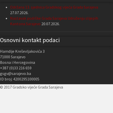
Održana 13. sjednica Gradskog vijeća Grada Sarajeva
27.07.2026.
Nastavak podrške Grada Sarajeva Udruženju slijepih
Kantona Sarajevo
20.07.2026.
Osnovni kontakt podaci
Hamdije Kreševljakovića 3
71000 Sarajevo
Bosna i Hercegovina
+387 (0)33 216 659
gsgv@sarajevo.ba
ID broj: 4200295100005
© 2017 Gradsko vijeće Grada Sarajeva