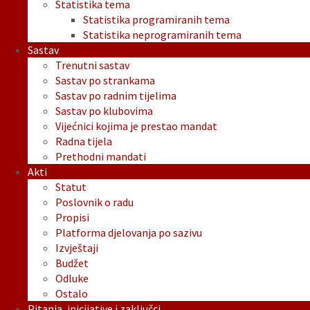
Statistika tema
Statistika programiranih tema
Statistika neprogramiranih tema
Sastav
Trenutni sastav
Sastav po strankama
Sastav po radnim tijelima
Sastav po klubovima
Vijećnici kojima je prestao mandat
Radna tijela
Prethodni mandati
Akti
Statut
Poslovnik o radu
Propisi
Platforma djelovanja po sazivu
Izvještaji
Budžet
Odluke
Ostalo
Pitanja, inicijative i zaključci