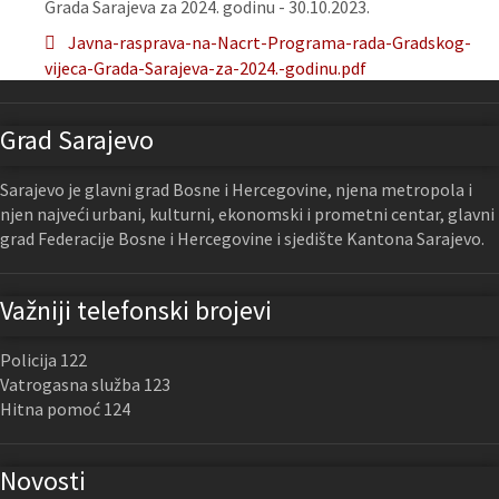
Grada Sarajeva za 2024. godinu - 30.10.2023.
Javna-rasprava-na-Nacrt-Programa-rada-Gradskog-
vijeca-Grada-Sarajeva-za-2024.-godinu.pdf
Grad Sarajevo
Sarajevo je glavni grad Bosne i Hercegovine, njena metropola i
njen najveći urbani, kulturni, ekonomski i prometni centar, glavni
grad Federacije Bosne i Hercegovine i sjedište Kantona Sarajevo.
Važniji telefonski brojevi
Policija 122
Vatrogasna služba 123
Hitna pomoć 124
Novosti