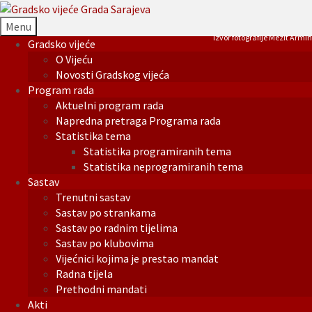
Menu
Izvor fotografije Mezit Armin
Gradsko vijeće
O Vijeću
Novosti Gradskog vijeća
Program rada
Aktuelni program rada
Napredna pretraga Programa rada
Statistika tema
Statistika programiranih tema
Statistika neprogramiranih tema
Sastav
Trenutni sastav
Sastav po strankama
Sastav po radnim tijelima
Sastav po klubovima
Vijećnici kojima je prestao mandat
Radna tijela
Prethodni mandati
Akti