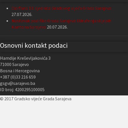
Održana 13. sjednica Gradskog vijeća Grada Sarajeva
27.07.2026.
Nastavak podrške Grada Sarajeva Udruženju slijepih
Kantona Sarajevo
20.07.2026.
Osnovni kontakt podaci
Hamdije Kreševljakovića 3
71000 Sarajevo
Bosna i Hercegovina
+387 (0)33 216 659
gsgv@sarajevo.ba
ID broj: 4200295100005
© 2017 Gradsko vijeće Grada Sarajeva