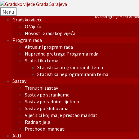
Menu
Izvor fotografije Mezit Armin
Gradsko vijeće
O Vijeću
Novosti Gradskog vijeća
Program rada
Aktuelni program rada
Napredna pretraga Programa rada
Statistika tema
Statistika programiranih tema
Statistika neprogramiranih tema
Sastav
Trenutni sastav
Sastav po strankama
Sastav po radnim tijelima
Sastav po klubovima
Vijećnici kojima je prestao mandat
Radna tijela
Prethodni mandati
Akti