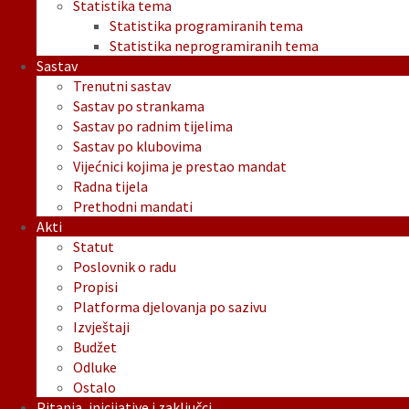
Statistika tema
Statistika programiranih tema
Statistika neprogramiranih tema
Sastav
Trenutni sastav
Sastav po strankama
Sastav po radnim tijelima
Sastav po klubovima
Vijećnici kojima je prestao mandat
Radna tijela
Prethodni mandati
Akti
Statut
Poslovnik o radu
Propisi
Platforma djelovanja po sazivu
Izvještaji
Budžet
Odluke
Ostalo
Pitanja, inicijative i zaključci