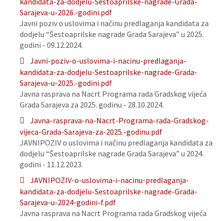
kandidata-za-dodjelu-Sestoaprilske-nagrade-Grada-
Sarajeva-u-2026.-godini.pdf
Javni poziv o uslovima i načinu predlaganja kandidata za
dodjelu “Šestoaprilske nagrade Grada Sarajeva” u 2025.
godini - 09.12.2024.
Javni-poziv-o-uslovima-i-nacinu-predlaganja-
kandidata-za-dodjelu-Sestoaprilske-nagrade-Grada-
Sarajeva-u-2025.-godini.pdf
Javna rasprava na Nacrt Programa rada Gradskog vijeća
Grada Sarajeva za 2025. godinu - 28.10.2024.
Javna-rasprava-na-Nacrt-Programa-rada-Gradskog-
vijeca-Grada-Sarajeva-za-2025.-godinu.pdf
JAVNIPOZIV o uslovima i načinu predlaganja kandidata za
dodjelu “Šestoaprilske nagrade Grada Sarajeva” u 2024.
godini - 11.12.2023.
JAVNIPOZIV-o-uslovima-i-nacinu-predlaganja-
kandidata-za-dodjelu-Sestoaprilske-nagrade-Grada-
Sarajeva-u-2024-godini-f.pdf
Javna rasprava na Nacrt Programa rada Gradskog vijeća