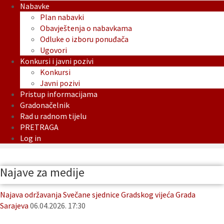
Nabavke
Plan nabavki
Obavještenja o nabavkama
Odluke o izboru ponuđača
Ugovori
Konkursi i javni pozivi
Konkursi
Javni pozivi
Pristup informacijama
Gradonačelnik
Rad u radnom tijelu
PRETRAGA
Log in
Najave za medije
Najava održavanja Svečane sjednice Gradskog vijeća Grada
Sarajeva
06.04.2026. 17:30