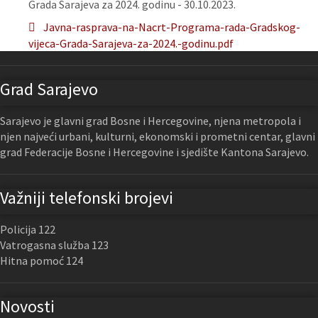
Grada Sarajeva za 2024. godinu - 30.10.2023.
Javna-rasprava-na-Nacrt-Programa-rada-Gradskog-
vijeca-Grada-Sarajeva-za-2024.-godinu.pdf
Grad Sarajevo
Sarajevo je glavni grad Bosne i Hercegovine, njena metropola i
njen najveći urbani, kulturni, ekonomski i prometni centar, glavni
grad Federacije Bosne i Hercegovine i sjedište Kantona Sarajevo.
Važniji telefonski brojevi
Policija 122
Vatrogasna služba 123
Hitna pomoć 124
Novosti