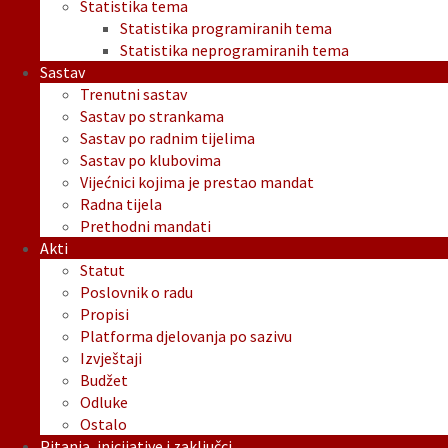
Statistika tema
Statistika programiranih tema
Statistika neprogramiranih tema
Sastav
Trenutni sastav
Sastav po strankama
Sastav po radnim tijelima
Sastav po klubovima
Vijećnici kojima je prestao mandat
Radna tijela
Prethodni mandati
Akti
Statut
Poslovnik o radu
Propisi
Platforma djelovanja po sazivu
Izvještaji
Budžet
Odluke
Ostalo
Pitanja, inicijative i zaključci