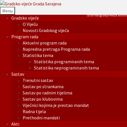
Menu
Izvor fotografije Mezit Armin
Gradsko vijeće
O Vijeću
Novosti Gradskog vijeća
Program rada
Aktuelni program rada
Napredna pretraga Programa rada
Statistika tema
Statistika programiranih tema
Statistika neprogramiranih tema
Sastav
Trenutni sastav
Sastav po strankama
Sastav po radnim tijelima
Sastav po klubovima
Vijećnici kojima je prestao mandat
Radna tijela
Prethodni mandati
Akti