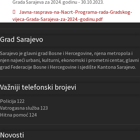
Grada Sarajeva za 2024. godinu - 30.10.2023.
Javna-rasprava-na-Nacrt-Programa-rada-Gradskog-
vijeca-Grada-Sarajeva-za-2024.-godinu.pdf
Grad Sarajevo
Sarajevo je glavni grad Bosne i Hercegovine, njena metropola i
njen najveći urbani, kulturni, ekonomski i prometni centar, glavni
grad Federacije Bosne i Hercegovine i sjedište Kantona Sarajevo.
Važniji telefonski brojevi
Policija 122
Vatrogasna služba 123
Hitna pomoć 124
Novosti