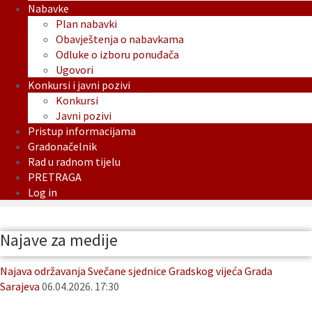
Nabavke
Plan nabavki
Obavještenja o nabavkama
Odluke o izboru ponuđača
Ugovori
Konkursi i javni pozivi
Konkursi
Javni pozivi
Pristup informacijama
Gradonačelnik
Rad u radnom tijelu
PRETRAGA
Log in
Najave za medije
Najava održavanja Svečane sjednice Gradskog vijeća Grada
Sarajeva
06.04.2026. 17:30