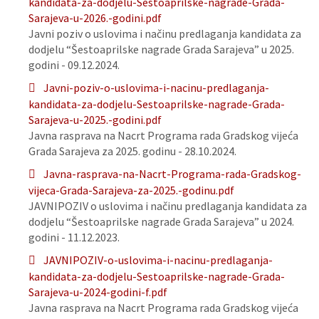
kandidata-za-dodjelu-Sestoaprilske-nagrade-Grada-
Sarajeva-u-2026.-godini.pdf
Javni poziv o uslovima i načinu predlaganja kandidata za
dodjelu “Šestoaprilske nagrade Grada Sarajeva” u 2025.
godini - 09.12.2024.
Javni-poziv-o-uslovima-i-nacinu-predlaganja-
kandidata-za-dodjelu-Sestoaprilske-nagrade-Grada-
Sarajeva-u-2025.-godini.pdf
Javna rasprava na Nacrt Programa rada Gradskog vijeća
Grada Sarajeva za 2025. godinu - 28.10.2024.
Javna-rasprava-na-Nacrt-Programa-rada-Gradskog-
vijeca-Grada-Sarajeva-za-2025.-godinu.pdf
JAVNIPOZIV o uslovima i načinu predlaganja kandidata za
dodjelu “Šestoaprilske nagrade Grada Sarajeva” u 2024.
godini - 11.12.2023.
JAVNIPOZIV-o-uslovima-i-nacinu-predlaganja-
kandidata-za-dodjelu-Sestoaprilske-nagrade-Grada-
Sarajeva-u-2024-godini-f.pdf
Javna rasprava na Nacrt Programa rada Gradskog vijeća