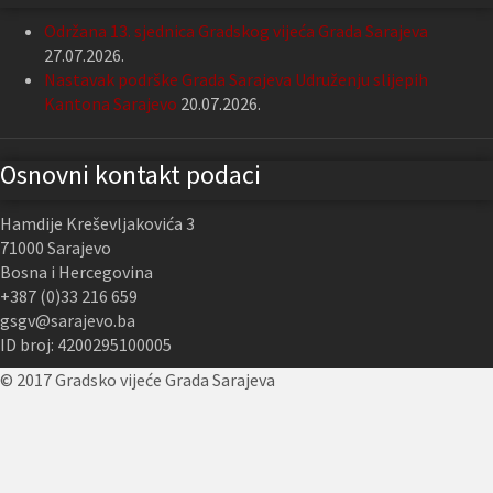
Održana 13. sjednica Gradskog vijeća Grada Sarajeva
27.07.2026.
Nastavak podrške Grada Sarajeva Udruženju slijepih
Kantona Sarajevo
20.07.2026.
Osnovni kontakt podaci
Hamdije Kreševljakovića 3
71000 Sarajevo
Bosna i Hercegovina
+387 (0)33 216 659
gsgv@sarajevo.ba
ID broj: 4200295100005
© 2017 Gradsko vijeće Grada Sarajeva