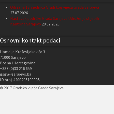
Održana 13. sjednica Gradskog vijeća Grada Sarajeva
27.07.2026.
Nastavak podrške Grada Sarajeva Udruženju slijepih
Kantona Sarajevo
20.07.2026.
Osnovni kontakt podaci
Hamdije Kreševljakovića 3
71000 Sarajevo
Bosna i Hercegovina
+387 (0)33 216 659
gsgv@sarajevo.ba
ID broj: 4200295100005
© 2017 Gradsko vijeće Grada Sarajeva