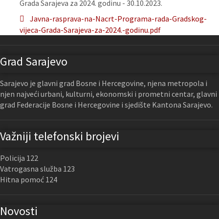
Grada Sarajeva za 2024. godinu - 30.10.2023.
Javna-rasprava-na-Nacrt-Programa-rada-Gradskog-
vijeca-Grada-Sarajeva-za-2024.-godinu.pdf
Grad Sarajevo
Sarajevo je glavni grad Bosne i Hercegovine, njena metropola i
njen najveći urbani, kulturni, ekonomski i prometni centar, glavni
grad Federacije Bosne i Hercegovine i sjedište Kantona Sarajevo.
Važniji telefonski brojevi
Policija 122
Vatrogasna služba 123
Hitna pomoć 124
Novosti