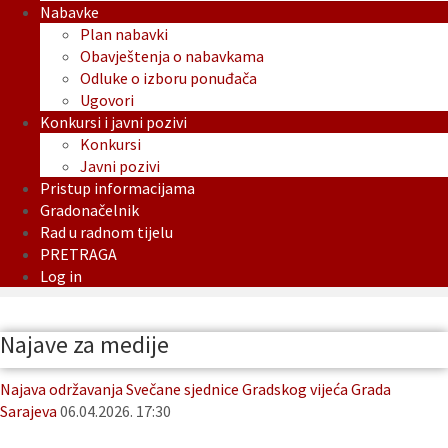
Nabavke
Plan nabavki
Obavještenja o nabavkama
Odluke o izboru ponuđača
Ugovori
Konkursi i javni pozivi
Konkursi
Javni pozivi
Pristup informacijama
Gradonačelnik
Rad u radnom tijelu
PRETRAGA
Log in
Najave za medije
Najava održavanja Svečane sjednice Gradskog vijeća Grada
Sarajeva
06.04.2026. 17:30