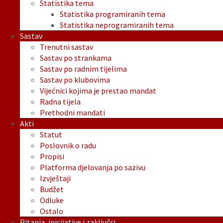
Statistika tema
Statistika programiranih tema
Statistika neprogramiranih tema
Sastav
Trenutni sastav
Sastav po strankama
Sastav po radnim tijelima
Sastav po klubovima
Vijećnici kojima je prestao mandat
Radna tijela
Prethodni mandati
Akti
Statut
Poslovnik o radu
Propisi
Platforma djelovanja po sazivu
Izvještaji
Budžet
Odluke
Ostalo
Pitanja, inicijative i zaključci