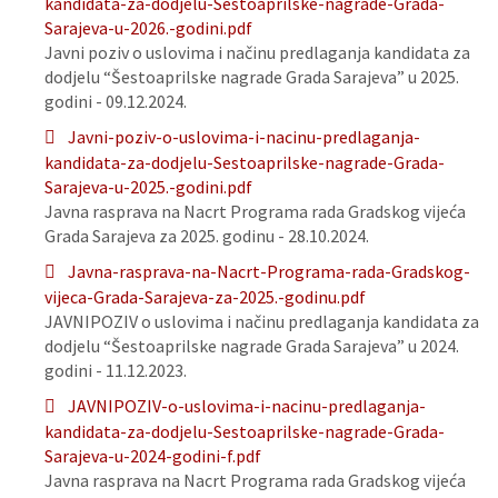
kandidata-za-dodjelu-Sestoaprilske-nagrade-Grada-
Sarajeva-u-2026.-godini.pdf
Javni poziv o uslovima i načinu predlaganja kandidata za
dodjelu “Šestoaprilske nagrade Grada Sarajeva” u 2025.
godini - 09.12.2024.
Javni-poziv-o-uslovima-i-nacinu-predlaganja-
kandidata-za-dodjelu-Sestoaprilske-nagrade-Grada-
Sarajeva-u-2025.-godini.pdf
Javna rasprava na Nacrt Programa rada Gradskog vijeća
Grada Sarajeva za 2025. godinu - 28.10.2024.
Javna-rasprava-na-Nacrt-Programa-rada-Gradskog-
vijeca-Grada-Sarajeva-za-2025.-godinu.pdf
JAVNIPOZIV o uslovima i načinu predlaganja kandidata za
dodjelu “Šestoaprilske nagrade Grada Sarajeva” u 2024.
godini - 11.12.2023.
JAVNIPOZIV-o-uslovima-i-nacinu-predlaganja-
kandidata-za-dodjelu-Sestoaprilske-nagrade-Grada-
Sarajeva-u-2024-godini-f.pdf
Javna rasprava na Nacrt Programa rada Gradskog vijeća