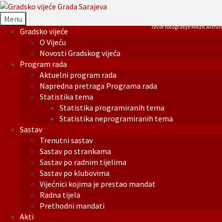
Menu
Izvor fotografije Mezit Armin
Gradsko vijeće
O Vijeću
Novosti Gradskog vijeća
Program rada
Aktuelni program rada
Napredna pretraga Programa rada
Statistika tema
Statistika programiranih tema
Statistika neprogramiranih tema
Sastav
Trenutni sastav
Sastav po strankama
Sastav po radnim tijelima
Sastav po klubovima
Vijećnici kojima je prestao mandat
Radna tijela
Prethodni mandati
Akti