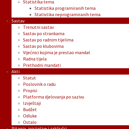
Statistika tema
Statistika programiranih tema
Statistika neprogramiranih tema
Sastav
Trenutni sastav
Sastav po strankama
Sastav po radnim tijelima
Sastav po klubovima
Vijećnici kojima je prestao mandat
Radna tijela
Prethodni mandati
Akti
Statut
Poslovnik o radu
Propisi
Platforma djelovanja po sazivu
Izvještaji
Budžet
Odluke
Ostalo
Pitanja, inicijative i zaključci