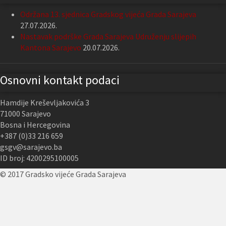
Održana 13. sjednica Gradskog vijeća Grada Sarajeva
27.07.2026.
Nastavak podrške Grada Sarajeva Udruženju slijepih
Kantona Sarajevo
20.07.2026.
Osnovni kontakt podaci
Hamdije Kreševljakovića 3
71000 Sarajevo
Bosna i Hercegovina
+387 (0)33 216 659
gsgv@sarajevo.ba
ID broj: 4200295100005
© 2017 Gradsko vijeće Grada Sarajeva