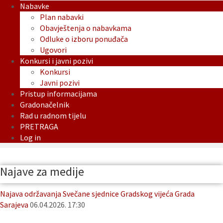
Nabavke
Plan nabavki
Obavještenja o nabavkama
Odluke o izboru ponuđača
Ugovori
Konkursi i javni pozivi
Konkursi
Javni pozivi
Pristup informacijama
Gradonačelnik
Rad u radnom tijelu
PRETRAGA
Log in
Najave za medije
Najava održavanja Svečane sjednice Gradskog vijeća Grada
Sarajeva
06.04.2026. 17:30