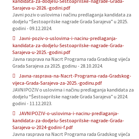
kandidata-za-dodjelu-Sestoaprilske-nagrade-Grada-
Sarajeva-u-2026.-godini.pdf
Javni poziv o uslovima i načinu predlaganja kandidata za
dodjelu “Šestoaprilske nagrade Grada Sarajeva” u 2025.
godini - 09.12.2024.
Javni-poziv-o-uslovima-i-nacinu-predlaganja-
kandidata-za-dodjelu-Sestoaprilske-nagrade-Grada-
Sarajeva-u-2025.-godini.pdf
Javna rasprava na Nacrt Programa rada Gradskog vijeća
Grada Sarajeva za 2025. godinu - 28.10.2024.
Javna-rasprava-na-Nacrt-Programa-rada-Gradskog-
vijeca-Grada-Sarajeva-za-2025.-godinu.pdf
JAVNIPOZIV o uslovima i načinu predlaganja kandidata za
dodjelu “Šestoaprilske nagrade Grada Sarajeva” u 2024.
godini - 11.12.2023.
JAVNIPOZIV-o-uslovima-i-nacinu-predlaganja-
kandidata-za-dodjelu-Sestoaprilske-nagrade-Grada-
Sarajeva-u-2024-godini-f.pdf
Javna rasprava na Nacrt Programa rada Gradskog vijeća