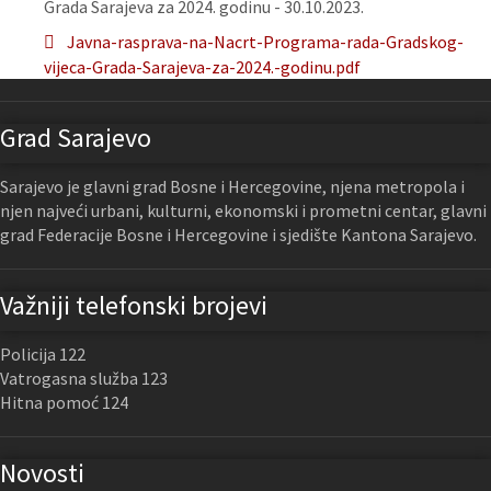
Grada Sarajeva za 2024. godinu - 30.10.2023.
Javna-rasprava-na-Nacrt-Programa-rada-Gradskog-
vijeca-Grada-Sarajeva-za-2024.-godinu.pdf
Grad Sarajevo
Sarajevo je glavni grad Bosne i Hercegovine, njena metropola i
njen najveći urbani, kulturni, ekonomski i prometni centar, glavni
grad Federacije Bosne i Hercegovine i sjedište Kantona Sarajevo.
Važniji telefonski brojevi
Policija 122
Vatrogasna služba 123
Hitna pomoć 124
Novosti