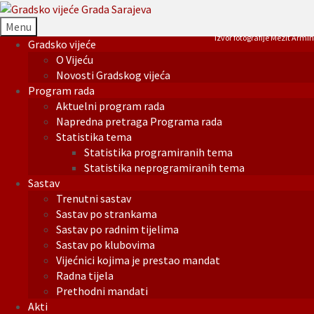
Menu
Izvor fotografije Mezit Armin
Gradsko vijeće
O Vijeću
Novosti Gradskog vijeća
Program rada
Aktuelni program rada
Napredna pretraga Programa rada
Statistika tema
Statistika programiranih tema
Statistika neprogramiranih tema
Sastav
Trenutni sastav
Sastav po strankama
Sastav po radnim tijelima
Sastav po klubovima
Vijećnici kojima je prestao mandat
Radna tijela
Prethodni mandati
Akti