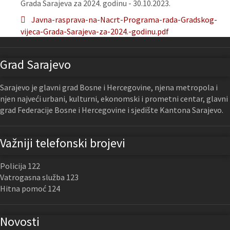
Grada Sarajeva za 2024. godinu - 30.10.2023.
Javna-rasprava-na-Nacrt-Programa-rada-Gradskog-
vijeca-Grada-Sarajeva-za-2024.-godinu.pdf
Grad Sarajevo
Sarajevo je glavni grad Bosne i Hercegovine, njena metropola i
njen najveći urbani, kulturni, ekonomski i prometni centar, glavni
grad Federacije Bosne i Hercegovine i sjedište Kantona Sarajevo.
Važniji telefonski brojevi
Policija 122
Vatrogasna služba 123
Hitna pomoć 124
Novosti