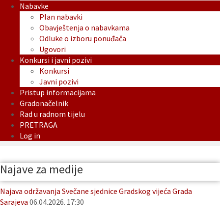
Nabavke
Plan nabavki
Obavještenja o nabavkama
Odluke o izboru ponuđača
Ugovori
Konkursi i javni pozivi
Konkursi
Javni pozivi
Pristup informacijama
Gradonačelnik
Rad u radnom tijelu
PRETRAGA
Log in
Najave za medije
Najava održavanja Svečane sjednice Gradskog vijeća Grada
Sarajeva
06.04.2026. 17:30