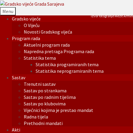
Menu
Izvor fotografije Mezit Armin
Gradsko vijeće
O Vijeću
Novosti Gradskog vijeća
Program rada
Aktuelni program rada
Napredna pretraga Programa rada
Statistika tema
Statistika programiranih tema
Statistika neprogramiranih tema
Sastav
Trenutni sastav
Sastav po strankama
Sastav po radnim tijelima
Sastav po klubovima
Vijećnici kojima je prestao mandat
Radna tijela
Prethodni mandati
Akti