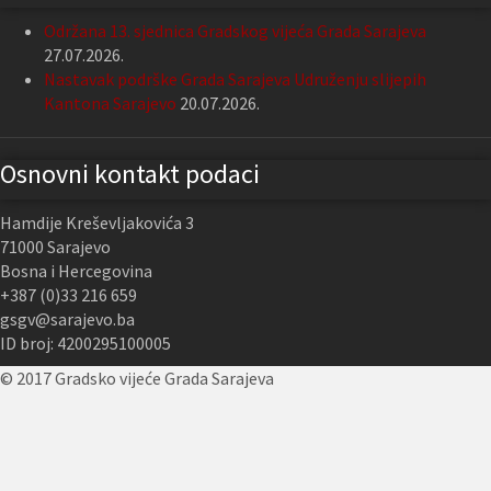
Održana 13. sjednica Gradskog vijeća Grada Sarajeva
27.07.2026.
Nastavak podrške Grada Sarajeva Udruženju slijepih
Kantona Sarajevo
20.07.2026.
Osnovni kontakt podaci
Hamdije Kreševljakovića 3
71000 Sarajevo
Bosna i Hercegovina
+387 (0)33 216 659
gsgv@sarajevo.ba
ID broj: 4200295100005
© 2017 Gradsko vijeće Grada Sarajeva