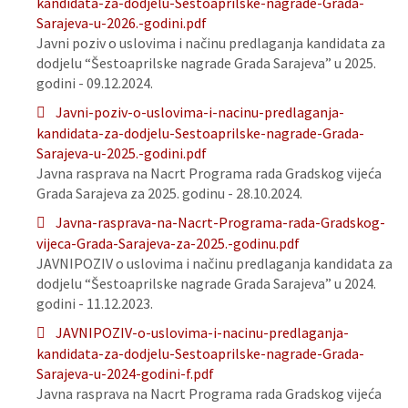
kandidata-za-dodjelu-Sestoaprilske-nagrade-Grada-
Sarajeva-u-2026.-godini.pdf
Javni poziv o uslovima i načinu predlaganja kandidata za
dodjelu “Šestoaprilske nagrade Grada Sarajeva” u 2025.
godini - 09.12.2024.
Javni-poziv-o-uslovima-i-nacinu-predlaganja-
kandidata-za-dodjelu-Sestoaprilske-nagrade-Grada-
Sarajeva-u-2025.-godini.pdf
Javna rasprava na Nacrt Programa rada Gradskog vijeća
Grada Sarajeva za 2025. godinu - 28.10.2024.
Javna-rasprava-na-Nacrt-Programa-rada-Gradskog-
vijeca-Grada-Sarajeva-za-2025.-godinu.pdf
JAVNIPOZIV o uslovima i načinu predlaganja kandidata za
dodjelu “Šestoaprilske nagrade Grada Sarajeva” u 2024.
godini - 11.12.2023.
JAVNIPOZIV-o-uslovima-i-nacinu-predlaganja-
kandidata-za-dodjelu-Sestoaprilske-nagrade-Grada-
Sarajeva-u-2024-godini-f.pdf
Javna rasprava na Nacrt Programa rada Gradskog vijeća