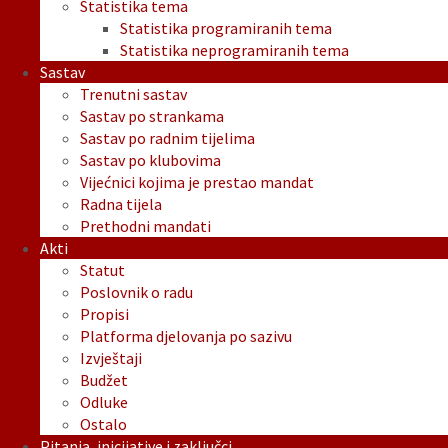
Statistika tema
Statistika programiranih tema
Statistika neprogramiranih tema
Sastav
Trenutni sastav
Sastav po strankama
Sastav po radnim tijelima
Sastav po klubovima
Vijećnici kojima je prestao mandat
Radna tijela
Prethodni mandati
Akti
Statut
Poslovnik o radu
Propisi
Platforma djelovanja po sazivu
Izvještaji
Budžet
Odluke
Ostalo
Pitanja, inicijative i zaključci