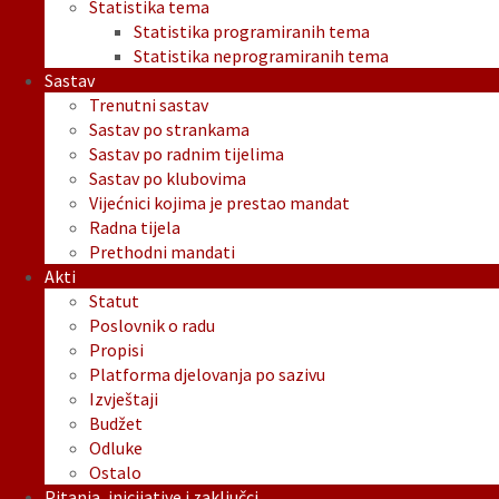
Statistika tema
Statistika programiranih tema
Statistika neprogramiranih tema
Sastav
Trenutni sastav
Sastav po strankama
Sastav po radnim tijelima
Sastav po klubovima
Vijećnici kojima je prestao mandat
Radna tijela
Prethodni mandati
Akti
Statut
Poslovnik o radu
Propisi
Platforma djelovanja po sazivu
Izvještaji
Budžet
Odluke
Ostalo
Pitanja, inicijative i zaključci