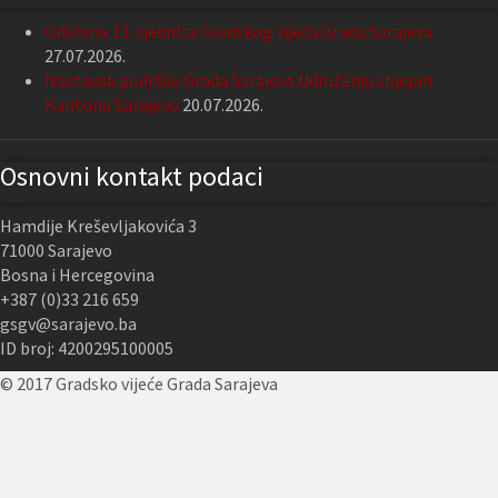
Održana 13. sjednica Gradskog vijeća Grada Sarajeva
27.07.2026.
Nastavak podrške Grada Sarajeva Udruženju slijepih
Kantona Sarajevo
20.07.2026.
Osnovni kontakt podaci
Hamdije Kreševljakovića 3
71000 Sarajevo
Bosna i Hercegovina
+387 (0)33 216 659
gsgv@sarajevo.ba
ID broj: 4200295100005
© 2017 Gradsko vijeće Grada Sarajeva