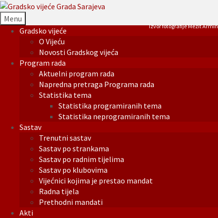
Menu
Izvor fotografije Mezit Armin
Gradsko vijeće
O Vijeću
Novosti Gradskog vijeća
Program rada
Aktuelni program rada
Napredna pretraga Programa rada
Statistika tema
Statistika programiranih tema
Statistika neprogramiranih tema
Sastav
Trenutni sastav
Sastav po strankama
Sastav po radnim tijelima
Sastav po klubovima
Vijećnici kojima je prestao mandat
Radna tijela
Prethodni mandati
Akti