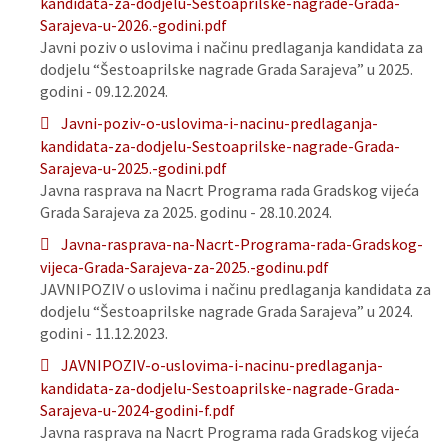
kandidata-za-dodjelu-Sestoaprilske-nagrade-Grada-
Sarajeva-u-2026.-godini.pdf
Javni poziv o uslovima i načinu predlaganja kandidata za
dodjelu “Šestoaprilske nagrade Grada Sarajeva” u 2025.
godini - 09.12.2024.
Javni-poziv-o-uslovima-i-nacinu-predlaganja-
kandidata-za-dodjelu-Sestoaprilske-nagrade-Grada-
Sarajeva-u-2025.-godini.pdf
Javna rasprava na Nacrt Programa rada Gradskog vijeća
Grada Sarajeva za 2025. godinu - 28.10.2024.
Javna-rasprava-na-Nacrt-Programa-rada-Gradskog-
vijeca-Grada-Sarajeva-za-2025.-godinu.pdf
JAVNIPOZIV o uslovima i načinu predlaganja kandidata za
dodjelu “Šestoaprilske nagrade Grada Sarajeva” u 2024.
godini - 11.12.2023.
JAVNIPOZIV-o-uslovima-i-nacinu-predlaganja-
kandidata-za-dodjelu-Sestoaprilske-nagrade-Grada-
Sarajeva-u-2024-godini-f.pdf
Javna rasprava na Nacrt Programa rada Gradskog vijeća