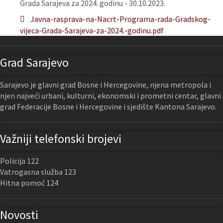
Grada Sarajeva za 2024. godinu - 30.10.2023.
Javna-rasprava-na-Nacrt-Programa-rada-Gradskog-
vijeca-Grada-Sarajeva-za-2024.-godinu.pdf
Grad Sarajevo
Sarajevo je glavni grad Bosne i Hercegovine, njena metropola i
njen najveći urbani, kulturni, ekonomski i prometni centar, glavni
grad Federacije Bosne i Hercegovine i sjedište Kantona Sarajevo.
Važniji telefonski brojevi
Policija 122
Vatrogasna služba 123
Hitna pomoć 124
Novosti