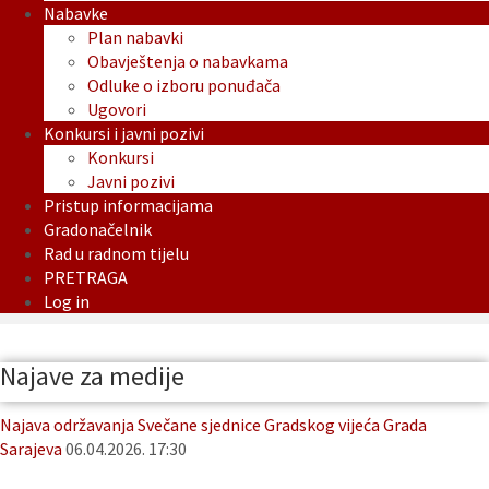
Nabavke
Plan nabavki
Obavještenja o nabavkama
Odluke o izboru ponuđača
Ugovori
Konkursi i javni pozivi
Konkursi
Javni pozivi
Pristup informacijama
Gradonačelnik
Rad u radnom tijelu
PRETRAGA
Log in
Najave za medije
Najava održavanja Svečane sjednice Gradskog vijeća Grada
Sarajeva
06.04.2026. 17:30