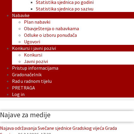
Statistika sjednica po godini
Statistika sjednica po sazivu
Nabavke
Plan nabavki
Obavještenja o nabavkama
Odluke o izboru ponuđača
Ugovori
Konkursi i javni pozivi
Konkursi
Javni pozivi
Pristup informacijama
Gradonačelnik
Rad u radnom tijelu
PRETRAGA
Log in
Najave za medije
Najava održavanja Svečane sjednice Gradskog vijeća Grada