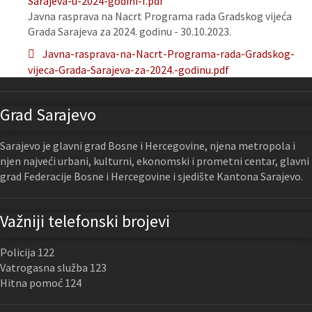
Sarajeva-u-2024-godini-f.pdf
Javna rasprava na Nacrt Programa rada Gradskog vijeća
Grada Sarajeva za 2024. godinu - 30.10.2023.
Javna-rasprava-na-Nacrt-Programa-rada-Gradskog-
vijeca-Grada-Sarajeva-za-2024.-godinu.pdf
Grad Sarajevo
Sarajevo je glavni grad Bosne i Hercegovine, njena metropola i
njen najveći urbani, kulturni, ekonomski i prometni centar, glavni
grad Federacije Bosne i Hercegovine i sjedište Kantona Sarajevo.
Važniji telefonski brojevi
Policija 122
Vatrogasna služba 123
Hitna pomoć 124