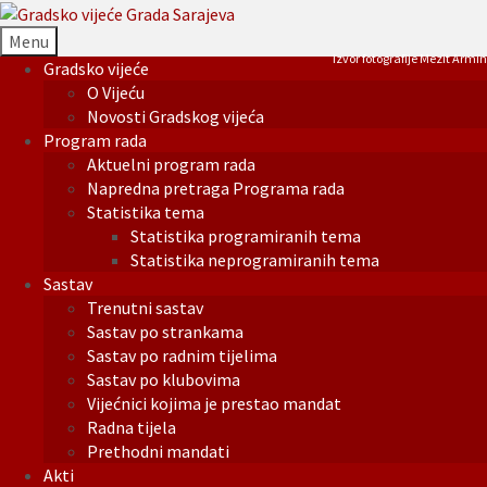
Menu
Izvor fotografije Mezit Armin
Gradsko vijeće
O Vijeću
Novosti Gradskog vijeća
Program rada
Aktuelni program rada
Napredna pretraga Programa rada
Statistika tema
Statistika programiranih tema
Statistika neprogramiranih tema
Sastav
Trenutni sastav
Sastav po strankama
Sastav po radnim tijelima
Sastav po klubovima
Vijećnici kojima je prestao mandat
Radna tijela
Prethodni mandati
Akti