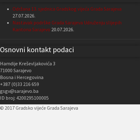
Održana 13. sjednica Gradskog vijeća Grada Sarajeva
27.07.2026.
Nastavak podrške Grada Sarajeva Udruženju slijepih
Kantona Sarajevo
20.07.2026.
Osnovni kontakt podaci
Hamdije Kreševljakovića 3
71000 Sarajevo
Bosna i Hercegovina
+387 (0)33 216 659
gsgv@sarajevo.ba
ID broj: 4200295100005
© 2017 Gradsko vijeće Grada Sarajeva