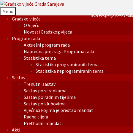
Menu
Izvor fotografije Mezit Armin
Gradsko vijeće
O Vijeću
Novosti Gradskog vijeća
Program rada
Aktuelni program rada
Napredna pretraga Programa rada
Statistika tema
Statistika programiranih tema
Statistika neprogramiranih tema
Sastav
Trenutni sastav
Sastav po strankama
Sastav po radnim tijelima
Sastav po klubovima
Vijećnici kojima je prestao mandat
Radna tijela
Prethodni mandati
Akti