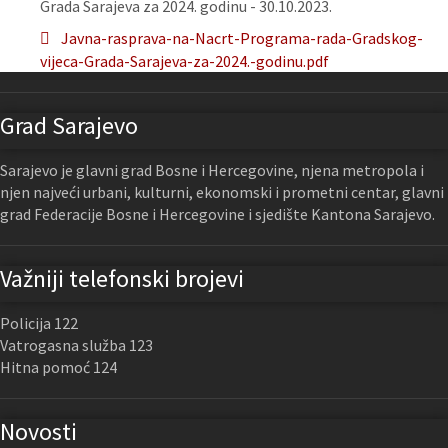
Grada Sarajeva za 2024. godinu - 30.10.2023.
Javna-rasprava-na-Nacrt-Programa-rada-Gradskog-
vijeca-Grada-Sarajeva-za-2024.-godinu.pdf
Grad Sarajevo
Sarajevo je glavni grad Bosne i Hercegovine, njena metropola i
njen najveći urbani, kulturni, ekonomski i prometni centar, glavni
grad Federacije Bosne i Hercegovine i sjedište Kantona Sarajevo.
Važniji telefonski brojevi
Policija 122
Vatrogasna služba 123
Hitna pomoć 124
Novosti