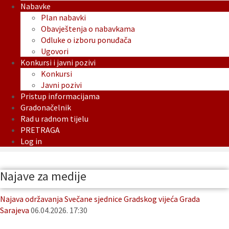
Nabavke
Plan nabavki
Obavještenja o nabavkama
Odluke o izboru ponuđača
Ugovori
Konkursi i javni pozivi
Konkursi
Javni pozivi
Pristup informacijama
Gradonačelnik
Rad u radnom tijelu
PRETRAGA
Log in
Najave za medije
Najava održavanja Svečane sjednice Gradskog vijeća Grada
Sarajeva
06.04.2026. 17:30