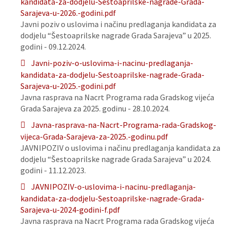
kandidata-za-dodjelu-Sestoaprilske-nagrade-Grada-
Sarajeva-u-2026.-godini.pdf
Javni poziv o uslovima i načinu predlaganja kandidata za
dodjelu “Šestoaprilske nagrade Grada Sarajeva” u 2025.
godini - 09.12.2024.
Javni-poziv-o-uslovima-i-nacinu-predlaganja-
kandidata-za-dodjelu-Sestoaprilske-nagrade-Grada-
Sarajeva-u-2025.-godini.pdf
Javna rasprava na Nacrt Programa rada Gradskog vijeća
Grada Sarajeva za 2025. godinu - 28.10.2024.
Javna-rasprava-na-Nacrt-Programa-rada-Gradskog-
vijeca-Grada-Sarajeva-za-2025.-godinu.pdf
JAVNIPOZIV o uslovima i načinu predlaganja kandidata za
dodjelu “Šestoaprilske nagrade Grada Sarajeva” u 2024.
godini - 11.12.2023.
JAVNIPOZIV-o-uslovima-i-nacinu-predlaganja-
kandidata-za-dodjelu-Sestoaprilske-nagrade-Grada-
Sarajeva-u-2024-godini-f.pdf
Javna rasprava na Nacrt Programa rada Gradskog vijeća