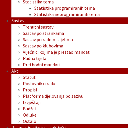
Statistika tema
Statistika programiranih tema
Statistika neprogramiranih tema
Sastav
Trenutni sastav
Sastav po strankama
Sastav po radnim tijelima
Sastav po klubovima
Vijećnici kojima je prestao mandat
Radna tijela
Prethodni mandati
Akti
Statut
Poslovnik o radu
Propisi
Platforma djelovanja po sazivu
Izvještaji
Budžet
Odluke
Ostalo
Pitanja, inicijative i zaključci