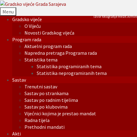
Menu
Izvor fotografije Mezit Armin
Gradsko vijeće
O Vijeću
Novosti Gradskog vijeća
Program rada
Aktuelni program rada
Napredna pretraga Programa rada
Statistika tema
Statistika programiranih tema
Statistika neprogramiranih tema
Sastav
Trenutni sastav
Sastav po strankama
Sastav po radnim tijelima
Sastav po klubovima
Vijećnici kojima je prestao mandat
Radna tijela
Prethodni mandati
Akti