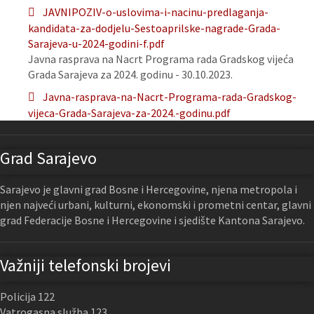
JAVNIPOZIV-o-uslovima-i-nacinu-predlaganja-
kandidata-za-dodjelu-Sestoaprilske-nagrade-Grada-
Sarajeva-u-2024-godini-f.pdf
Javna rasprava na Nacrt Programa rada Gradskog vijeća
Grada Sarajeva za 2024. godinu - 30.10.2023.
Javna-rasprava-na-Nacrt-Programa-rada-Gradskog-
vijeca-Grada-Sarajeva-za-2024.-godinu.pdf
Grad Sarajevo
Sarajevo je glavni grad Bosne i Hercegovine, njena metropola i
njen najveći urbani, kulturni, ekonomski i prometni centar, glavni
grad Federacije Bosne i Hercegovine i sjedište Kantona Sarajevo.
Važniji telefonski brojevi
Policija 122
Vatrogasna služba 123