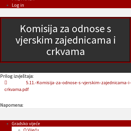
Log in
Komisija za odnose s
vjerskim zajednicama i
crkvama
Prilog izvještaja:
5.11.-Komisija-za-odnose-s-vjerskim-zajednicama-i-
crkvama.pdf
Napomena:
Gradsko vijeće
O Vijeću