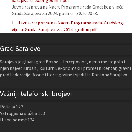
Sarajeva-u-2024-godini-f.pdf
Javna rasprava na Nacrt Programa rada Gradskog vijeća
Grada Sarajeva za 2024. godinu - 30.10.2023.
Javna-rasprava-na-Nacrt-Programa-rada-Gradskog-
vijeca-Grada-Sarajeva-za-2024.-godinu.pdf
Grad Sarajevo
Sarajevo je glavni grad Bosne i Hercegovine, njena metropola i
njen najveći urbani, kulturni, ekonomski i prometni centar, glavni
grad Federacije Bosne i Hercegovine i sjedište Kantona Sarajevo.
Važniji telefonski brojevi
Policija 122
Vatrogasna služba 123
Hitna pomoć 124