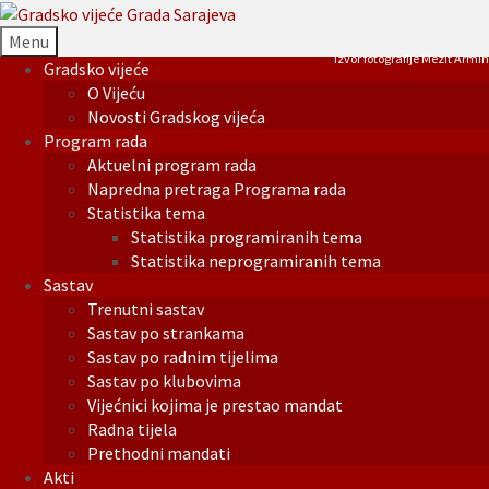
Menu
Izvor fotografije Mezit Armin
Gradsko vijeće
O Vijeću
Novosti Gradskog vijeća
Program rada
Aktuelni program rada
Napredna pretraga Programa rada
Statistika tema
Statistika programiranih tema
Statistika neprogramiranih tema
Sastav
Trenutni sastav
Sastav po strankama
Sastav po radnim tijelima
Sastav po klubovima
Vijećnici kojima je prestao mandat
Radna tijela
Prethodni mandati
Akti