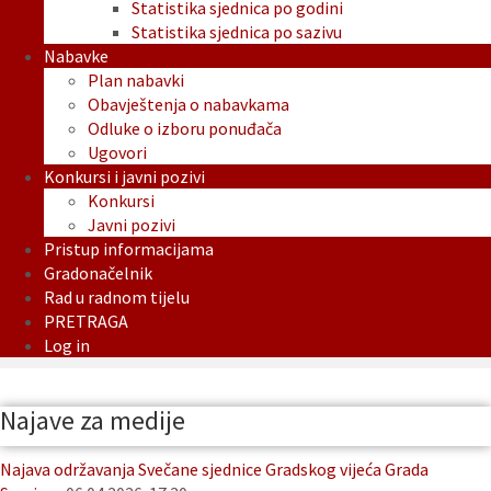
Statistika sjednica po godini
Statistika sjednica po sazivu
Nabavke
Plan nabavki
Obavještenja o nabavkama
Odluke o izboru ponuđača
Ugovori
Konkursi i javni pozivi
Konkursi
Javni pozivi
Pristup informacijama
Gradonačelnik
Rad u radnom tijelu
PRETRAGA
Log in
Najave za medije
Najava održavanja Svečane sjednice Gradskog vijeća Grada