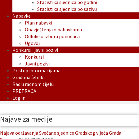
Statistika sjednica po godini
Statistika sjednica po sazivu
Nabavke
Plan nabavki
Obavještenja o nabavkama
Odluke o izboru ponuđača
Ugovori
Konkursi i javni pozivi
Konkursi
Javni pozivi
Pristup informacijama
Gradonačelnik
Rad u radnom tijelu
PRETRAGA
Log in
Najave za medije
Najava održavanja Svečane sjednice Gradskog vijeća Grada