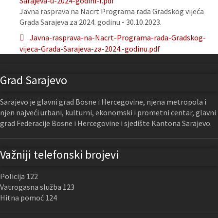
Sarajeva-u-2024-godini-f.pdf
Javna rasprava na Nacrt Programa rada Gradskog vijeća
Grada Sarajeva za 2024. godinu - 30.10.2023.
Javna-rasprava-na-Nacrt-Programa-rada-Gradskog-
vijeca-Grada-Sarajeva-za-2024.-godinu.pdf
Grad Sarajevo
Sarajevo je glavni grad Bosne i Hercegovine, njena metropola i
njen najveći urbani, kulturni, ekonomski i prometni centar, glavni
grad Federacije Bosne i Hercegovine i sjedište Kantona Sarajevo.
Važniji telefonski brojevi
Policija 122
Vatrogasna služba 123
Hitna pomoć 124