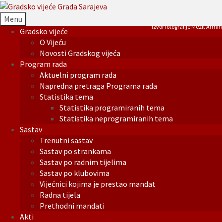
Menu
Izvor fotografije Mezit Armin
Gradsko vijeće
O Vijeću
Novosti Gradskog vijeća
Program rada
Aktuelni program rada
Napredna pretraga Programa rada
Statistika tema
Statistika programiranih tema
Statistika neprogramiranih tema
Sastav
Trenutni sastav
Sastav po strankama
Sastav po radnim tijelima
Sastav po klubovima
Vijećnici kojima je prestao mandat
Radna tijela
Prethodni mandati
Akti