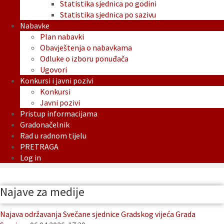
Statistika sjednica po godini
Statistika sjednica po sazivu
Nabavke
Plan nabavki
Obavještenja o nabavkama
Odluke o izboru ponuđača
Ugovori
Konkursi i javni pozivi
Konkursi
Javni pozivi
Pristup informacijama
Gradonačelnik
Rad u radnom tijelu
PRETRAGA
Log in
Najave za medije
Najava održavanja Svečane sjednice Gradskog vijeća Grada