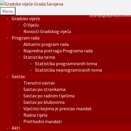
Menu
Izvor fotografije Mezit Armin
Gradsko vijeće
O Vijeću
Novosti Gradskog vijeća
Program rada
Aktuelni program rada
Napredna pretraga Programa rada
Statistika tema
Statistika programiranih tema
Statistika neprogramiranih tema
Sastav
Trenutni sastav
Sastav po strankama
Sastav po radnim tijelima
Sastav po klubovima
Vijećnici kojima je prestao mandat
Radna tijela
Prethodni mandati
Akti