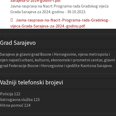
Sarajeva-u-2024-godini-f.pdf
Javna rasprava na Nacrt Programa rada Gradskog vijeća
Grada Sarajeva za 2024. godinu - 30.10.2023.
Javna-rasprava-na-Nacrt-Programa-rada-Gradskog-
vijeca-Grada-Sarajeva-za-2024.-godinu.pdf
Grad Sarajevo
Sarajevo je glavni grad Bosne i Hercegovine, njena metropola i
njen najveći urbani, kulturni, ekonomski i prometni centar, glavni
grad Federacije Bosne i Hercegovine i sjedište Kantona Sarajevo.
Važniji telefonski brojevi
Policija 122
Vatrogasna služba 123
Hitna pomoć 124