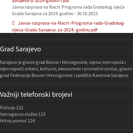
Sarajeva-u-2024-godini-f.pdf
Javna rasprava na Nacrt Programa rada Gradskog vijeća
Grada Sarajeva za 2024. godinu - 30.10.2023.
Javna-rasprava-na-Nacrt-Programa-rada-Gradskog-
vijeca-Grada-Sarajeva-za-2024.-godinu.pdf
Grad Sarajevo
Sarajevo je glavni grad Bosne i Hercegovine, njena metropola i
njen najveći urbani, kulturni, ekonomski i prometni centar, glavni
grad Federacije Bosne i Hercegovine i sjedište Kantona Sarajevo.
Važniji telefonski brojevi
Policija 122
Vatrogasna služba 123
Hitna pomoć 124