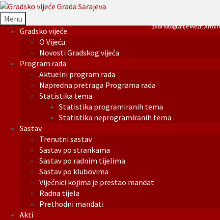
Menu
Izvor fotografije Mezit Armin
Gradsko vijeće
O Vijeću
Novosti Gradskog vijeća
Program rada
Aktuelni program rada
Napredna pretraga Programa rada
Statistika tema
Statistika programiranih tema
Statistika neprogramiranih tema
Sastav
Trenutni sastav
Sastav po strankama
Sastav po radnim tijelima
Sastav po klubovima
Vijećnici kojima je prestao mandat
Radna tijela
Prethodni mandati
Akti