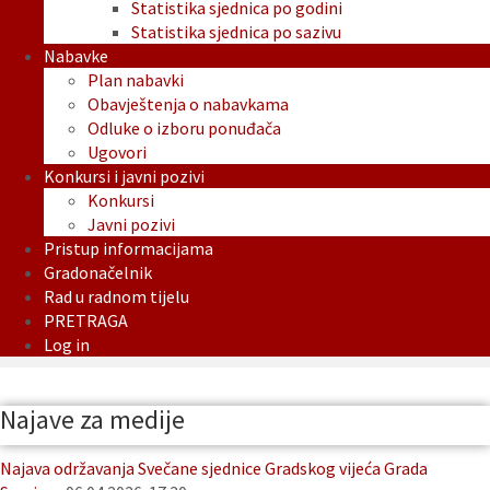
Statistika sjednica po godini
Statistika sjednica po sazivu
Nabavke
Plan nabavki
Obavještenja o nabavkama
Odluke o izboru ponuđača
Ugovori
Konkursi i javni pozivi
Konkursi
Javni pozivi
Pristup informacijama
Gradonačelnik
Rad u radnom tijelu
PRETRAGA
Log in
Najave za medije
Najava održavanja Svečane sjednice Gradskog vijeća Grada