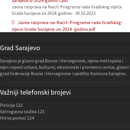
Sarajeva-u-2024-godini-f.pdf
Javna rasprava na Nacrt Programa rada Gradskog vijeća
Grada Sarajeva za 2024. godinu - 30.10.2023.
Javna-rasprava-na-Nacrt-Programa-rada-Gradskog-
vijeca-Grada-Sarajeva-za-2024.-godinu.pdf
Grad Sarajevo
Sarajevo je glavni grad Bosne i Hercegovine, njena metropola i
njen najveći urbani, kulturni, ekonomski i prometni centar, glavni
grad Federacije Bosne i Hercegovine i sjedište Kantona Sarajevo.
Važniji telefonski brojevi
Policija 122
Vatrogasna služba 123
Hitna pomoć 124