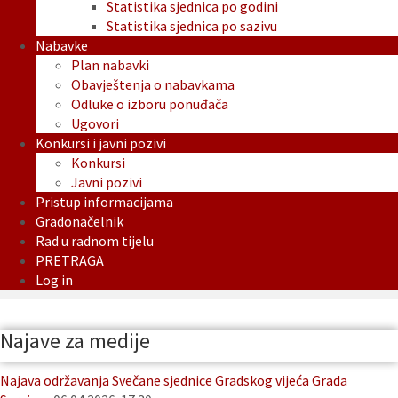
Statistika sjednica po godini
Statistika sjednica po sazivu
Nabavke
Plan nabavki
Obavještenja o nabavkama
Odluke o izboru ponuđača
Ugovori
Konkursi i javni pozivi
Konkursi
Javni pozivi
Pristup informacijama
Gradonačelnik
Rad u radnom tijelu
PRETRAGA
Log in
Najave za medije
Najava održavanja Svečane sjednice Gradskog vijeća Grada