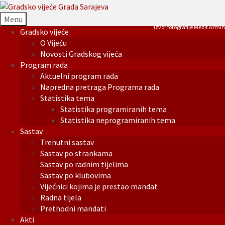
Menu
Izvor fotografije Mezit Armin
Gradsko vijeće
O Vijeću
Novosti Gradskog vijeća
Program rada
Aktuelni program rada
Napredna pretraga Programa rada
Statistika tema
Statistika programiranih tema
Statistika neprogramiranih tema
Sastav
Trenutni sastav
Sastav po strankama
Sastav po radnim tijelima
Sastav po klubovima
Vijećnici kojima je prestao mandat
Radna tijela
Prethodni mandati
Akti