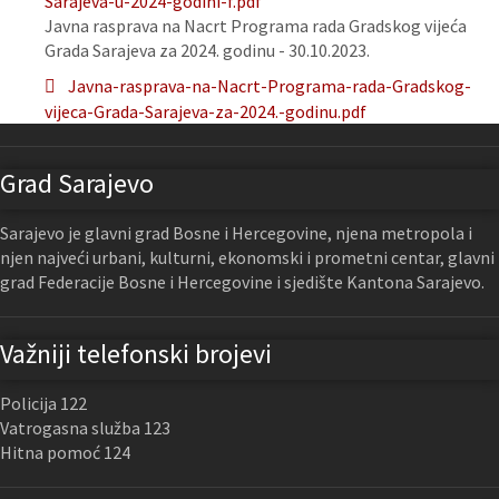
Sarajeva-u-2024-godini-f.pdf
Javna rasprava na Nacrt Programa rada Gradskog vijeća
Grada Sarajeva za 2024. godinu - 30.10.2023.
Javna-rasprava-na-Nacrt-Programa-rada-Gradskog-
vijeca-Grada-Sarajeva-za-2024.-godinu.pdf
Grad Sarajevo
Sarajevo je glavni grad Bosne i Hercegovine, njena metropola i
njen najveći urbani, kulturni, ekonomski i prometni centar, glavni
grad Federacije Bosne i Hercegovine i sjedište Kantona Sarajevo.
Važniji telefonski brojevi
Policija 122
Vatrogasna služba 123
Hitna pomoć 124