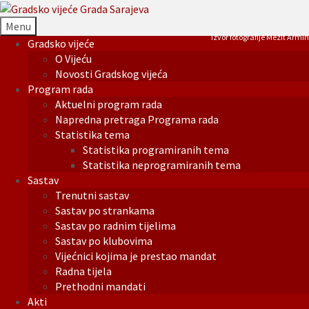
Menu
Izvor fotografije Mezit Armin
Gradsko vijeće
O Vijeću
Novosti Gradskog vijeća
Program rada
Aktuelni program rada
Napredna pretraga Programa rada
Statistika tema
Statistika programiranih tema
Statistika neprogramiranih tema
Sastav
Trenutni sastav
Sastav po strankama
Sastav po radnim tijelima
Sastav po klubovima
Vijećnici kojima je prestao mandat
Radna tijela
Prethodni mandati
Akti