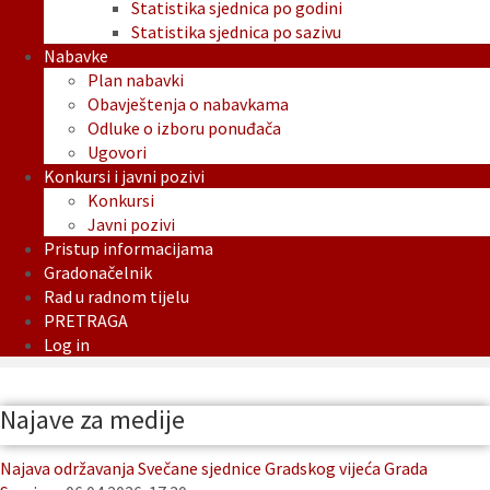
Statistika sjednica po godini
Statistika sjednica po sazivu
Nabavke
Plan nabavki
Obavještenja o nabavkama
Odluke o izboru ponuđača
Ugovori
Konkursi i javni pozivi
Konkursi
Javni pozivi
Pristup informacijama
Gradonačelnik
Rad u radnom tijelu
PRETRAGA
Log in
Najave za medije
Najava održavanja Svečane sjednice Gradskog vijeća Grada