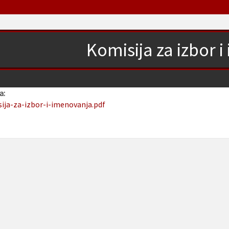
Komisija za izbor 
a:
sija-za-izbor-i-imenovanja.pdf