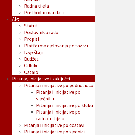
Radna tijela
Prethodni mandati
Akti
Statut
Poslovnik o radu
Propisi
Platforma djelovanja po sazivu
Izvještaji
Budžet
Odluke
Ostalo
Pitanja, inicijative i zaključci
Pitanja i inicijative po podnosiocu
Pitanja i inicijative po
vijećniku
Pitanja i inicijative po klubu
Pitanja i inicijative po
radnom tijelu
Pitanja i inicijative po dostavi
Pitanja i inicijative po sjednici