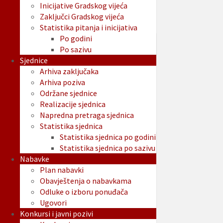
Inicijative Gradskog vijeća
Zaključci Gradskog vijeća
Statistika pitanja i inicijativa
Po godini
Po sazivu
Sjednice
Arhiva zaključaka
Arhiva poziva
Održane sjednice
Realizacije sjednica
Napredna pretraga sjednica
Statistika sjednica
Statistika sjednica po godini
Statistika sjednica po sazivu
Nabavke
Plan nabavki
Obavještenja o nabavkama
Odluke o izboru ponuđača
Ugovori
Konkursi i javni pozivi