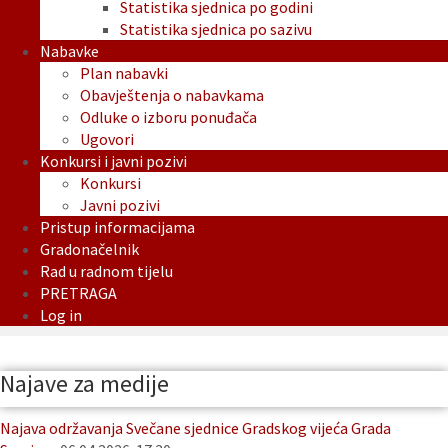
Statistika sjednica po godini
Statistika sjednica po sazivu
Nabavke
Plan nabavki
Obavještenja o nabavkama
Odluke o izboru ponuđača
Ugovori
Konkursi i javni pozivi
Konkursi
Javni pozivi
Pristup informacijama
Gradonačelnik
Rad u radnom tijelu
PRETRAGA
Log in
Najave za medije
Najava održavanja Svečane sjednice Gradskog vijeća Grada