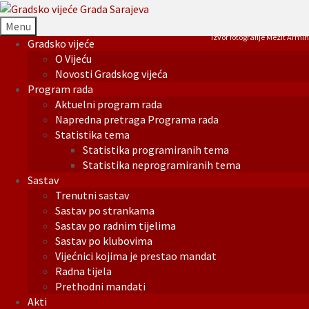
Menu
Izvor fotografije Mezit Armin
Gradsko vijeće
O Vijeću
Novosti Gradskog vijeća
Program rada
Aktuelni program rada
Napredna pretraga Programa rada
Statistika tema
Statistika programiranih tema
Statistika neprogramiranih tema
Sastav
Trenutni sastav
Sastav po strankama
Sastav po radnim tijelima
Sastav po klubovima
Vijećnici kojima je prestao mandat
Radna tijela
Prethodni mandati
Akti