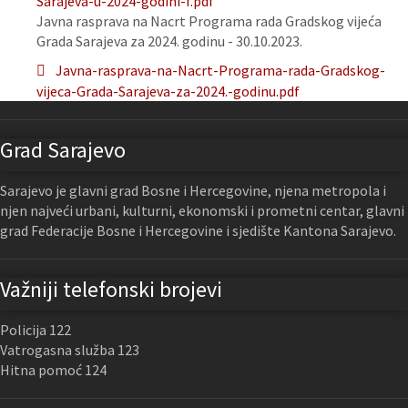
Sarajeva-u-2024-godini-f.pdf
Javna rasprava na Nacrt Programa rada Gradskog vijeća
Grada Sarajeva za 2024. godinu - 30.10.2023.
Javna-rasprava-na-Nacrt-Programa-rada-Gradskog-
vijeca-Grada-Sarajeva-za-2024.-godinu.pdf
Grad Sarajevo
Sarajevo je glavni grad Bosne i Hercegovine, njena metropola i
njen najveći urbani, kulturni, ekonomski i prometni centar, glavni
grad Federacije Bosne i Hercegovine i sjedište Kantona Sarajevo.
Važniji telefonski brojevi
Policija 122
Vatrogasna služba 123
Hitna pomoć 124