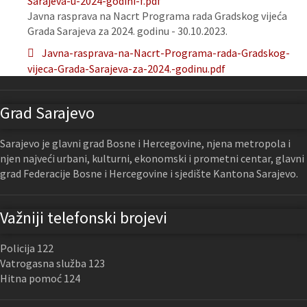
Sarajeva-u-2024-godini-f.pdf
Javna rasprava na Nacrt Programa rada Gradskog vijeća
Grada Sarajeva za 2024. godinu - 30.10.2023.
Javna-rasprava-na-Nacrt-Programa-rada-Gradskog-
vijeca-Grada-Sarajeva-za-2024.-godinu.pdf
Grad Sarajevo
Sarajevo je glavni grad Bosne i Hercegovine, njena metropola i
njen najveći urbani, kulturni, ekonomski i prometni centar, glavni
grad Federacije Bosne i Hercegovine i sjedište Kantona Sarajevo.
Važniji telefonski brojevi
Policija 122
Vatrogasna služba 123
Hitna pomoć 124