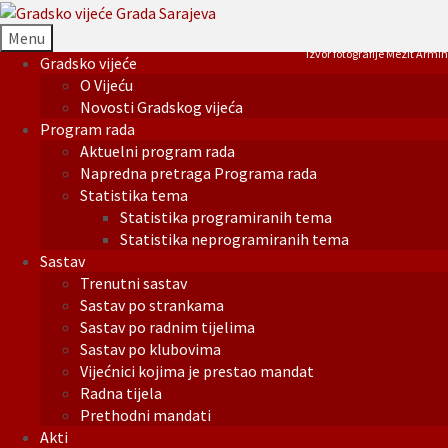
Menu
Izvor fotografije Mezit Armin
Gradsko vijeće
O Vijeću
Novosti Gradskog vijeća
Program rada
Aktuelni program rada
Napredna pretraga Programa rada
Statistika tema
Statistika programiranih tema
Statistika neprogramiranih tema
Sastav
Trenutni sastav
Sastav po strankama
Sastav po radnim tijelima
Sastav po klubovima
Vijećnici kojima je prestao mandat
Radna tijela
Prethodni mandati
Akti