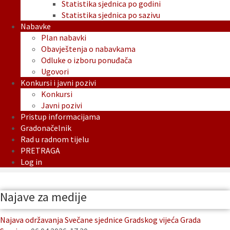
Statistika sjednica po godini
Statistika sjednica po sazivu
Nabavke
Plan nabavki
Obavještenja o nabavkama
Odluke o izboru ponuđača
Ugovori
Konkursi i javni pozivi
Konkursi
Javni pozivi
Pristup informacijama
Gradonačelnik
Rad u radnom tijelu
PRETRAGA
Log in
Najave za medije
Najava održavanja Svečane sjednice Gradskog vijeća Grada