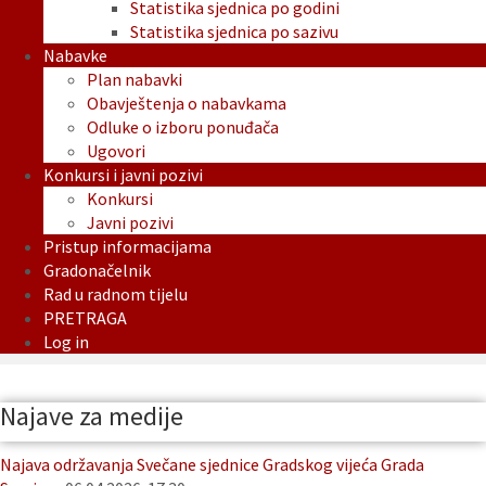
Statistika sjednica po godini
Statistika sjednica po sazivu
Nabavke
Plan nabavki
Obavještenja o nabavkama
Odluke o izboru ponuđača
Ugovori
Konkursi i javni pozivi
Konkursi
Javni pozivi
Pristup informacijama
Gradonačelnik
Rad u radnom tijelu
PRETRAGA
Log in
Najave za medije
Najava održavanja Svečane sjednice Gradskog vijeća Grada