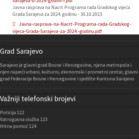
Sarajeva-u-2024-godini-f.pdf
Javna rasprava na Nacrt Programa rada Gradskog vijeća
Grada Sarajeva za 2024. godinu - 30.10.2023.
Javna-rasprava-na-Nacrt-Programa-rada-Gradskog-
vijeca-Grada-Sarajeva-za-2024.-godinu.pdf
Grad Sarajevo
Sarajevo je glavni grad Bosne i Hercegovine, njena metropola i
njen najveći urbani, kulturni, ekonomski i prometni centar, glavni
grad Federacije Bosne i Hercegovine i sjedište Kantona Sarajevo.
Važniji telefonski brojevi
Policija 122
Vatrogasna služba 123
Hitna pomoć 124