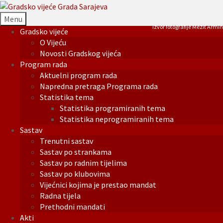
Menu
Izvor fotografije Mezit Armin
Gradsko vijeće
O Vijeću
Novosti Gradskog vijeća
Program rada
Aktuelni program rada
Napredna pretraga Programa rada
Statistika tema
Statistika programiranih tema
Statistika neprogramiranih tema
Sastav
Trenutni sastav
Sastav po strankama
Sastav po radnim tijelima
Sastav po klubovima
Vijećnici kojima je prestao mandat
Radna tijela
Prethodni mandati
Akti