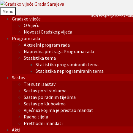
Menu
Izvor fotografije Mezit Armin
Gradsko vijeće
O Vijeću
Novosti Gradskog vijeća
Program rada
Aktuelni program rada
Napredna pretraga Programa rada
Statistika tema
Statistika programiranih tema
Statistika neprogramiranih tema
Sastav
Trenutni sastav
Sastav po strankama
Sastav po radnim tijelima
Sastav po klubovima
Vijećnici kojima je prestao mandat
Radna tijela
Prethodni mandati
Akti