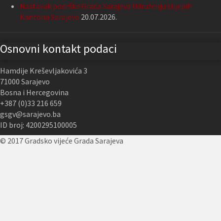
Nastavak podrške Grada Sarajeva Udruženju slijepih
Kantona Sarajevo
20.07.2026.
Osnovni kontakt podaci
Hamdije Kreševljakovića 3
71000 Sarajevo
Bosna i Hercegovina
+387 (0)33 216 659
gsgv@sarajevo.ba
ID broj: 4200295100005
© 2017 Gradsko vijeće Grada Sarajeva