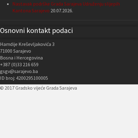
Nastavak podrške Grada Sarajeva Udruženju slijepih
Kantona Sarajevo
20.07.2026.
Osnovni kontakt podaci
Hamdije Kreševljakovića 3
71000 Sarajevo
Bosna i Hercegovina
+387 (0)33 216 659
gsgv@sarajevo.ba
ID broj: 4200295100005
© 2017 Gradsko vijeće Grada Sarajeva