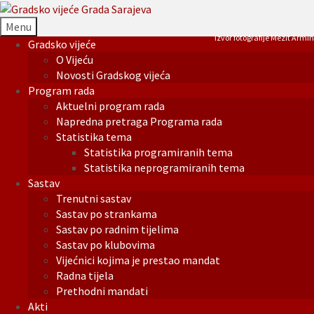
Menu
Izvor fotografije Mezit Armin
Gradsko vijeće
O Vijeću
Novosti Gradskog vijeća
Program rada
Aktuelni program rada
Napredna pretraga Programa rada
Statistika tema
Statistika programiranih tema
Statistika neprogramiranih tema
Sastav
Trenutni sastav
Sastav po strankama
Sastav po radnim tijelima
Sastav po klubovima
Vijećnici kojima je prestao mandat
Radna tijela
Prethodni mandati
Akti