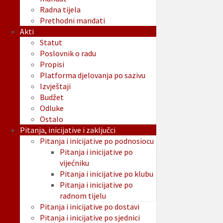
Radna tijela
Prethodni mandati
Akti
Statut
Poslovnik o radu
Propisi
Platforma djelovanja po sazivu
Izvještaji
Budžet
Odluke
Ostalo
Pitanja, inicijative i zaključci
Pitanja i inicijative po podnosiocu
Pitanja i inicijative po
vijećniku
Pitanja i inicijative po klubu
Pitanja i inicijative po
radnom tijelu
Pitanja i inicijative po dostavi
Pitanja i inicijative po sjednici