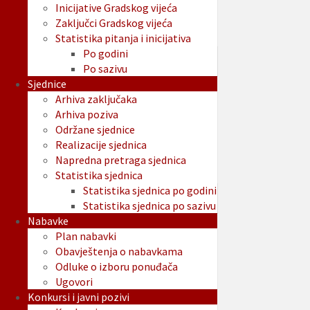
Inicijative Gradskog vijeća
Zaključci Gradskog vijeća
Statistika pitanja i inicijativa
Po godini
Po sazivu
Sjednice
Arhiva zaključaka
Arhiva poziva
Održane sjednice
Realizacije sjednica
Napredna pretraga sjednica
Statistika sjednica
Statistika sjednica po godini
Statistika sjednica po sazivu
Nabavke
Plan nabavki
Obavještenja o nabavkama
Odluke o izboru ponuđača
Ugovori
Konkursi i javni pozivi