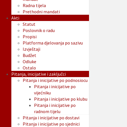
Radna tijela
Prethodni mandati
Akti
Statut
Poslovnik o radu
Propisi
Platforma djelovanja po sazivu
Izvještaji
Budžet
Odluke
Ostalo
Pitanja, inicijative i zaključci
Pitanja i inicijative po podnosiocu
Pitanja i inicijative po
vijećniku
Pitanja i inicijative po klubu
Pitanja i inicijative po
radnom tijelu
Pitanja i inicijative po dostavi
Pitanja i inicijative po sjednici