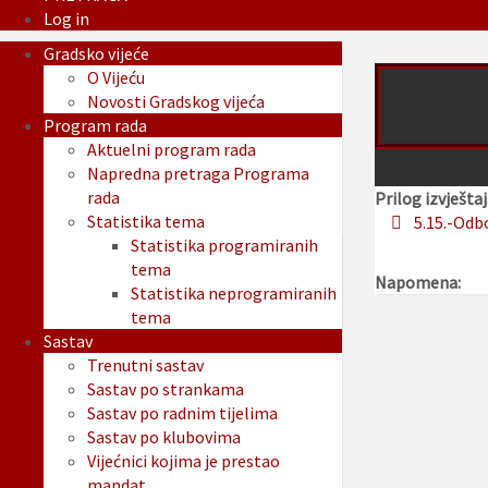
Log in
Gradsko vijeće
O Vijeću
Novosti Gradskog vijeća
Program rada
Aktuelni program rada
Napredna pretraga Programa
rada
Prilog izvještaj
Statistika tema
5.15.-Odb
Statistika programiranih
tema
Napomena:
Statistika neprogramiranih
tema
Sastav
Trenutni sastav
Sastav po strankama
Sastav po radnim tijelima
Sastav po klubovima
Vijećnici kojima je prestao
mandat