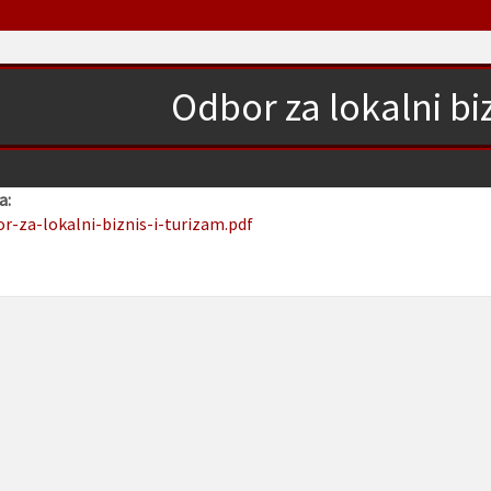
Odbor za lokalni biz
a:
or-za-lokalni-biznis-i-turizam.pdf