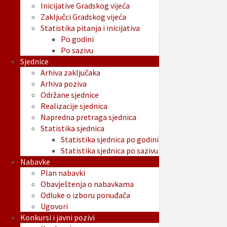
Inicijative Gradskog vijeća
Zaključci Gradskog vijeća
Statistika pitanja i inicijativa
Po godini
Po sazivu
Sjednice
Arhiva zaključaka
Arhiva poziva
Održane sjednice
Realizacije sjednica
Napredna pretraga sjednica
Statistika sjednica
Statistika sjednica po godini
Statistika sjednica po sazivu
Nabavke
Plan nabavki
Obavještenja o nabavkama
Odluke o izboru ponuđača
Ugovori
Konkursi i javni pozivi