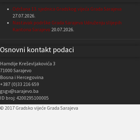
Održana 13. sjednica Gradskog vijeća Grada Sarajeva
27.07.2026.
Nastavak podrške Grada Sarajeva Udruženju slijepih
Kantona Sarajevo
20.07.2026.
Osnovni kontakt podaci
Hamdije Kreševljakovića 3
71000 Sarajevo
Bosna i Hercegovina
+387 (0)33 216 659
gsgv@sarajevo.ba
ID broj: 4200295100005
© 2017 Gradsko vijeće Grada Sarajeva