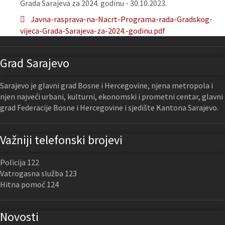
Grada Sarajeva za 2024. godinu - 30.10.2023.
Javna-rasprava-na-Nacrt-Programa-rada-Gradskog-
vijeca-Grada-Sarajeva-za-2024.-godinu.pdf
Grad Sarajevo
Sarajevo je glavni grad Bosne i Hercegovine, njena metropola i
njen najveći urbani, kulturni, ekonomski i prometni centar, glavni
grad Federacije Bosne i Hercegovine i sjedište Kantona Sarajevo.
Važniji telefonski brojevi
Policija 122
Vatrogasna služba 123
Hitna pomoć 124
Novosti