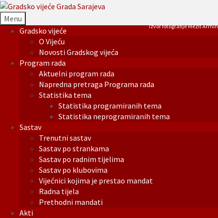
Menu
Izvor fotografije Mezit Armin
Gradsko vijeće
O Vijeću
Novosti Gradskog vijeća
Program rada
Aktuelni program rada
Napredna pretraga Programa rada
Statistika tema
Statistika programiranih tema
Statistika neprogramiranih tema
Sastav
Trenutni sastav
Sastav po strankama
Sastav po radnim tijelima
Sastav po klubovima
Vijećnici kojima je prestao mandat
Radna tijela
Prethodni mandati
Akti