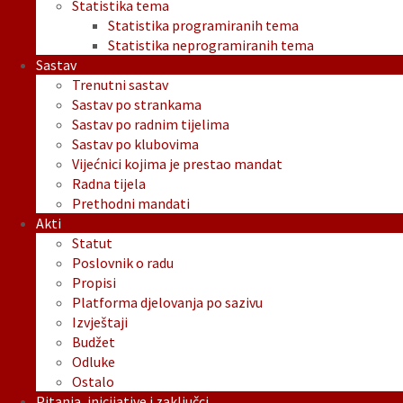
Statistika tema
Statistika programiranih tema
Statistika neprogramiranih tema
Sastav
Trenutni sastav
Sastav po strankama
Sastav po radnim tijelima
Sastav po klubovima
Vijećnici kojima je prestao mandat
Radna tijela
Prethodni mandati
Akti
Statut
Poslovnik o radu
Propisi
Platforma djelovanja po sazivu
Izvještaji
Budžet
Odluke
Ostalo
Pitanja, inicijative i zaključci