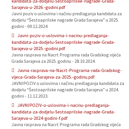
kandidata-za-dodjelu-Sestoaprilske-nagrade-Grada-
Sarajeva-u-2026.-godini.pdf
Javni poziv o uslovima i načinu predlaganja kandidata za
dodjelu “Šestoaprilske nagrade Grada Sarajeva” u 2025.
godini - 09.12.2024.
Javni-poziv-o-uslovima-i-nacinu-predlaganja-
kandidata-za-dodjelu-Sestoaprilske-nagrade-Grada-
Sarajeva-u-2025.-godini.pdf
Javna rasprava na Nacrt Programa rada Gradskog vijeća
Grada Sarajeva za 2025. godinu - 28.10.2024.
Javna-rasprava-na-Nacrt-Programa-rada-Gradskog-
vijeca-Grada-Sarajeva-za-2025.-godinu.pdf
JAVNIPOZIV o uslovima i načinu predlaganja kandidata za
dodjelu “Šestoaprilske nagrade Grada Sarajeva” u 2024.
godini - 11.12.2023.
JAVNIPOZIV-o-uslovima-i-nacinu-predlaganja-
kandidata-za-dodjelu-Sestoaprilske-nagrade-Grada-
Sarajeva-u-2024-godini-f.pdf
Javna rasprava na Nacrt Programa rada Gradskog vijeća