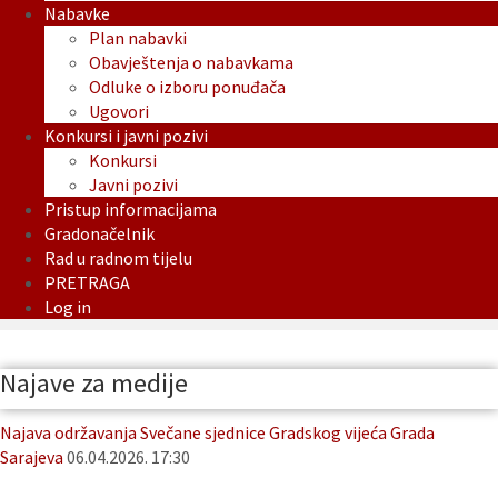
Nabavke
Plan nabavki
Obavještenja o nabavkama
Odluke o izboru ponuđača
Ugovori
Konkursi i javni pozivi
Konkursi
Javni pozivi
Pristup informacijama
Gradonačelnik
Rad u radnom tijelu
PRETRAGA
Log in
Najave za medije
Najava održavanja Svečane sjednice Gradskog vijeća Grada
Sarajeva
06.04.2026. 17:30