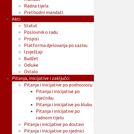
Radna tijela
Prethodni mandati
Akti
Statut
Poslovnik o radu
Propisi
Platforma djelovanja po sazivu
Izvještaji
Budžet
Odluke
Ostalo
Pitanja, inicijative i zaključci
Pitanja i inicijative po podnosiocu
Pitanja i inicijative po
vijećniku
Pitanja i inicijative po klubu
Pitanja i inicijative po
radnom tijelu
Pitanja i inicijative po dostavi
Pitanja i inicijative po sjednici