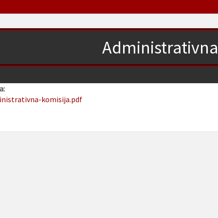
Administrativna
a:
inistrativna-komisija.pdf