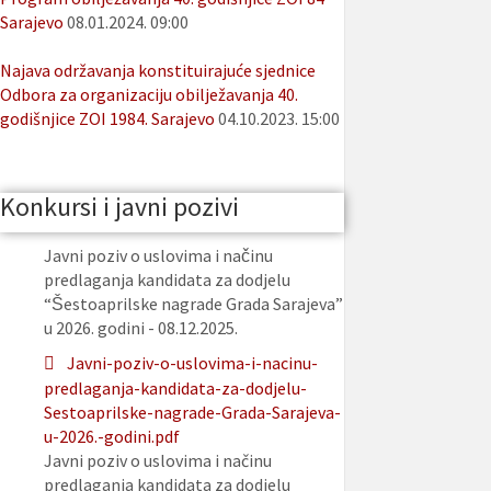
Sarajevo
08.01.2024. 09:00
Najava održavanja konstituirajuće sjednice
Odbora za organizaciju obilježavanja 40.
godišnjice ZOI 1984. Sarajevo
04.10.2023. 15:00
Konkursi i javni pozivi
Javni poziv o uslovima i načinu
predlaganja kandidata za dodjelu
“Šestoaprilske nagrade Grada Sarajeva”
u 2026. godini - 08.12.2025.
Javni-poziv-o-uslovima-i-nacinu-
predlaganja-kandidata-za-dodjelu-
Sestoaprilske-nagrade-Grada-Sarajeva-
u-2026.-godini.pdf
Javni poziv o uslovima i načinu
predlaganja kandidata za dodjelu