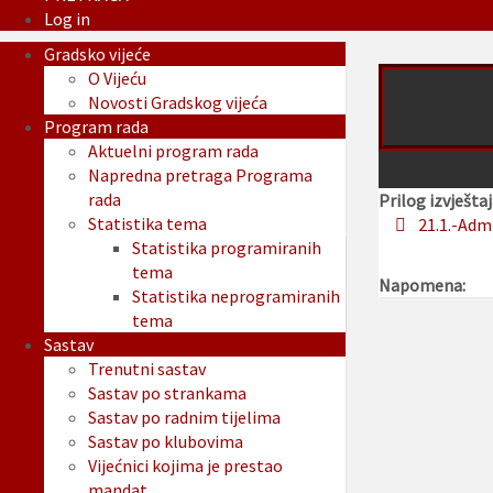
Log in
Gradsko vijeće
O Vijeću
Novosti Gradskog vijeća
Program rada
Aktuelni program rada
Napredna pretraga Programa
rada
Prilog izvještaj
Statistika tema
21.1.-Adm
Statistika programiranih
tema
Napomena:
Statistika neprogramiranih
tema
Sastav
Trenutni sastav
Sastav po strankama
Sastav po radnim tijelima
Sastav po klubovima
Vijećnici kojima je prestao
mandat