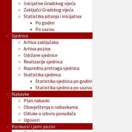
Inicijative Gradskog vijeća
Zaključci Gradskog vijeća
Statistika pitanja i inicijativa
Po godini
Po sazivu
Sjednice
Arhiva zaključaka
Arhiva poziva
Održane sjednice
Realizacije sjednica
Napredna pretraga sjednica
Statistika sjednica
Statistika sjednica po godini
Statistika sjednica po sazivu
Nabavke
Plan nabavki
Obavještenja o nabavkama
Odluke o izboru ponuđača
Ugovori
Konkursi i javni pozivi