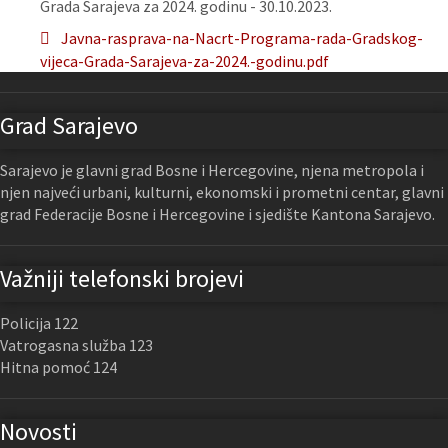
Grada Sarajeva za 2024. godinu - 30.10.2023.
Javna-rasprava-na-Nacrt-Programa-rada-Gradskog-
vijeca-Grada-Sarajeva-za-2024.-godinu.pdf
Grad Sarajevo
Sarajevo je glavni grad Bosne i Hercegovine, njena metropola i
njen najveći urbani, kulturni, ekonomski i prometni centar, glavni
grad Federacije Bosne i Hercegovine i sjedište Kantona Sarajevo.
Važniji telefonski brojevi
Policija 122
Vatrogasna služba 123
Hitna pomoć 124
Novosti