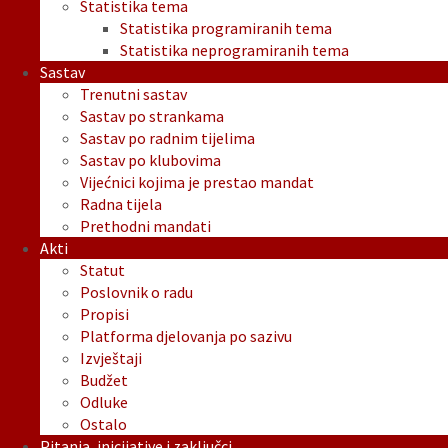
Statistika tema
Statistika programiranih tema
Statistika neprogramiranih tema
Sastav
Trenutni sastav
Sastav po strankama
Sastav po radnim tijelima
Sastav po klubovima
Vijećnici kojima je prestao mandat
Radna tijela
Prethodni mandati
Akti
Statut
Poslovnik o radu
Propisi
Platforma djelovanja po sazivu
Izvještaji
Budžet
Odluke
Ostalo
Pitanja, inicijative i zaključci