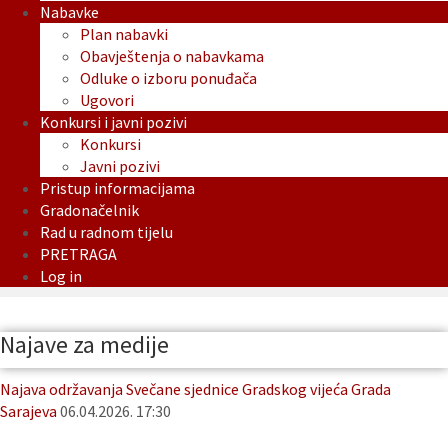
Nabavke
Plan nabavki
Obavještenja o nabavkama
Odluke o izboru ponuđača
Ugovori
Konkursi i javni pozivi
Konkursi
Javni pozivi
Pristup informacijama
Gradonačelnik
Rad u radnom tijelu
PRETRAGA
Log in
Najave za medije
Najava održavanja Svečane sjednice Gradskog vijeća Grada
Sarajeva
06.04.2026. 17:30