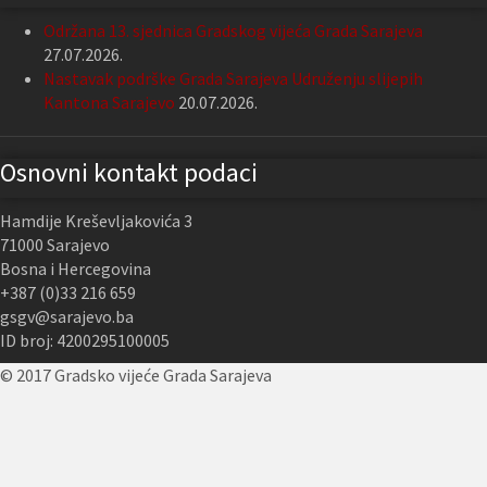
Održana 13. sjednica Gradskog vijeća Grada Sarajeva
27.07.2026.
Nastavak podrške Grada Sarajeva Udruženju slijepih
Kantona Sarajevo
20.07.2026.
Osnovni kontakt podaci
Hamdije Kreševljakovića 3
71000 Sarajevo
Bosna i Hercegovina
+387 (0)33 216 659
gsgv@sarajevo.ba
ID broj: 4200295100005
© 2017 Gradsko vijeće Grada Sarajeva