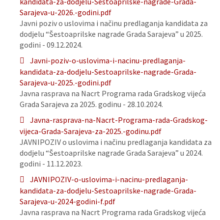
kandidata-za-dodjelu-Sestoaprilske-nagrade-Grada-
Sarajeva-u-2026.-godini.pdf
Javni poziv o uslovima i načinu predlaganja kandidata za
dodjelu “Šestoaprilske nagrade Grada Sarajeva” u 2025.
godini - 09.12.2024.
Javni-poziv-o-uslovima-i-nacinu-predlaganja-
kandidata-za-dodjelu-Sestoaprilske-nagrade-Grada-
Sarajeva-u-2025.-godini.pdf
Javna rasprava na Nacrt Programa rada Gradskog vijeća
Grada Sarajeva za 2025. godinu - 28.10.2024.
Javna-rasprava-na-Nacrt-Programa-rada-Gradskog-
vijeca-Grada-Sarajeva-za-2025.-godinu.pdf
JAVNIPOZIV o uslovima i načinu predlaganja kandidata za
dodjelu “Šestoaprilske nagrade Grada Sarajeva” u 2024.
godini - 11.12.2023.
JAVNIPOZIV-o-uslovima-i-nacinu-predlaganja-
kandidata-za-dodjelu-Sestoaprilske-nagrade-Grada-
Sarajeva-u-2024-godini-f.pdf
Javna rasprava na Nacrt Programa rada Gradskog vijeća