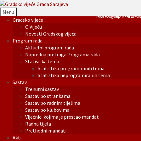
Menu
Izvor fotografije Mezit Armin
Gradsko vijeće
O Vijeću
Novosti Gradskog vijeća
Program rada
Aktuelni program rada
Napredna pretraga Programa rada
Statistika tema
Statistika programiranih tema
Statistika neprogramiranih tema
Sastav
Trenutni sastav
Sastav po strankama
Sastav po radnim tijelima
Sastav po klubovima
Vijećnici kojima je prestao mandat
Radna tijela
Prethodni mandati
Akti