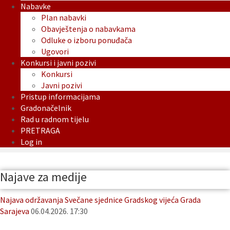
Nabavke
Plan nabavki
Obavještenja o nabavkama
Odluke o izboru ponuđača
Ugovori
Konkursi i javni pozivi
Konkursi
Javni pozivi
Pristup informacijama
Gradonačelnik
Rad u radnom tijelu
PRETRAGA
Log in
Najave za medije
Najava održavanja Svečane sjednice Gradskog vijeća Grada
Sarajeva
06.04.2026. 17:30