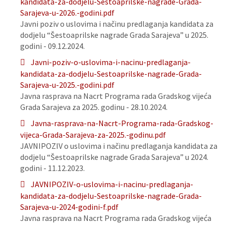
kandidata-za-dodjelu-Sestoaprilske-nagrade-Grada-
Sarajeva-u-2026.-godini.pdf
Javni poziv o uslovima i načinu predlaganja kandidata za
dodjelu “Šestoaprilske nagrade Grada Sarajeva” u 2025.
godini - 09.12.2024.
Javni-poziv-o-uslovima-i-nacinu-predlaganja-
kandidata-za-dodjelu-Sestoaprilske-nagrade-Grada-
Sarajeva-u-2025.-godini.pdf
Javna rasprava na Nacrt Programa rada Gradskog vijeća
Grada Sarajeva za 2025. godinu - 28.10.2024.
Javna-rasprava-na-Nacrt-Programa-rada-Gradskog-
vijeca-Grada-Sarajeva-za-2025.-godinu.pdf
JAVNIPOZIV o uslovima i načinu predlaganja kandidata za
dodjelu “Šestoaprilske nagrade Grada Sarajeva” u 2024.
godini - 11.12.2023.
JAVNIPOZIV-o-uslovima-i-nacinu-predlaganja-
kandidata-za-dodjelu-Sestoaprilske-nagrade-Grada-
Sarajeva-u-2024-godini-f.pdf
Javna rasprava na Nacrt Programa rada Gradskog vijeća