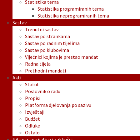
Statistika tema
Statistika programiranih tema
Statistika neprogramiranih tema
Sastav
Trenutni sastav
Sastav po strankama
Sastav po radnim tijelima
Sastav po klubovima
Vijećnici kojima je prestao mandat
Radna tijela
Prethodni mandati
Akti
Statut
Poslovnik o radu
Propisi
Platforma djelovanja po sazivu
Izvještaji
Budžet
Odluke
Ostalo
Pitanja, inicijative i zaključci