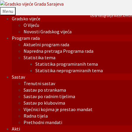
Menu
Izvor fotografije Mezit Armin
Gradsko vijeće
O Vijeću
Novosti Gradskog vijeća
Program rada
Aktuelni program rada
Napredna pretraga Programa rada
Statistika tema
Statistika programiranih tema
Statistika neprogramiranih tema
Sastav
Trenutni sastav
Sastav po strankama
Sastav po radnim tijelima
Sastav po klubovima
Vijećnici kojima je prestao mandat
Radna tijela
Prethodni mandati
Akti