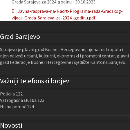
Grada Sarajeva za 2024. godinu - 30.10.2023.
Javna-rasprava-na-Nacrt-Programa-rada-Gradskog-
vijeca-Grada-Sarajeva-za-2024.-godinu.pdf
Grad Sarajevo
Sarajevo je glavni grad Bosne i Hercegovine, njena metropola i
njen najveći urbani, kulturni, ekonomski i prometni centar, glavni
grad Federacije Bosne i Hercegovine i sjedište Kantona Sarajevo.
Važniji telefonski brojevi
Policija 122
Vatrogasna služba 123
Hitna pomoć 124
Novosti