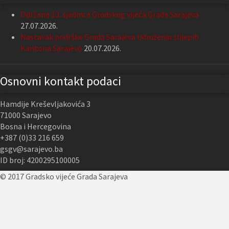
Održana 13. sjednica Gradskog vijeća Grada Sarajeva
27.07.2026.
Nastavak podrške Grada Sarajeva Udruženju slijepih
Kantona Sarajevo
20.07.2026.
Osnovni kontakt podaci
Hamdije Kreševljakovića 3
71000 Sarajevo
Bosna i Hercegovina
+387 (0)33 216 659
gsgv@sarajevo.ba
ID broj: 4200295100005
© 2017 Gradsko vijeće Grada Sarajeva