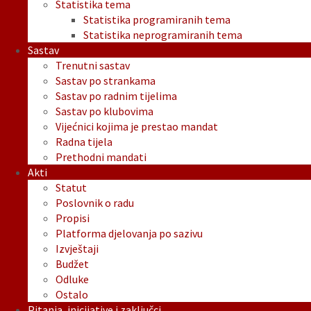
Statistika tema
Statistika programiranih tema
Statistika neprogramiranih tema
Sastav
Trenutni sastav
Sastav po strankama
Sastav po radnim tijelima
Sastav po klubovima
Vijećnici kojima je prestao mandat
Radna tijela
Prethodni mandati
Akti
Statut
Poslovnik o radu
Propisi
Platforma djelovanja po sazivu
Izvještaji
Budžet
Odluke
Ostalo
Pitanja, inicijative i zaključci