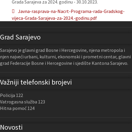
Grada Sarajeva za 2024. godinu - 30.10.2023.
Javna-rasprava-na-Nacrt-Programa-rada-Gradskog-
vijeca-Grada-Sarajeva-za-2024.-godinu.pdf
Grad Sarajevo
Sarajevo je glavni grad Bosne i Hercegovine, njena metropola i
njen najveći urbani, kulturni, ekonomski i prometni centar, glavni
grad Federacije Bosne i Hercegovine i sjedište Kantona Sarajevo.
Važniji telefonski brojevi
Policija 122
Vatrogasna služba 123
Hitna pomoć 124
Novosti