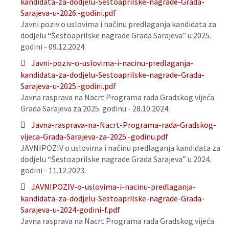
kandidata-za-dodjelu-Sestoaprilske-nagrade-Grada-
Sarajeva-u-2026.-godini.pdf
Javni poziv o uslovima i načinu predlaganja kandidata za
dodjelu “Šestoaprilske nagrade Grada Sarajeva” u 2025.
godini - 09.12.2024.
Javni-poziv-o-uslovima-i-nacinu-predlaganja-
kandidata-za-dodjelu-Sestoaprilske-nagrade-Grada-
Sarajeva-u-2025.-godini.pdf
Javna rasprava na Nacrt Programa rada Gradskog vijeća
Grada Sarajeva za 2025. godinu - 28.10.2024.
Javna-rasprava-na-Nacrt-Programa-rada-Gradskog-
vijeca-Grada-Sarajeva-za-2025.-godinu.pdf
JAVNIPOZIV o uslovima i načinu predlaganja kandidata za
dodjelu “Šestoaprilske nagrade Grada Sarajeva” u 2024.
godini - 11.12.2023.
JAVNIPOZIV-o-uslovima-i-nacinu-predlaganja-
kandidata-za-dodjelu-Sestoaprilske-nagrade-Grada-
Sarajeva-u-2024-godini-f.pdf
Javna rasprava na Nacrt Programa rada Gradskog vijeća