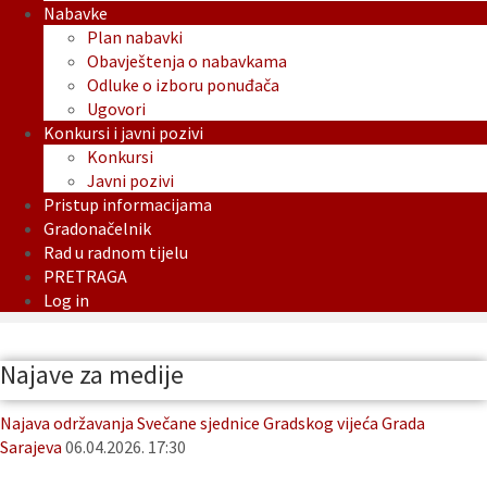
Nabavke
Plan nabavki
Obavještenja o nabavkama
Odluke o izboru ponuđača
Ugovori
Konkursi i javni pozivi
Konkursi
Javni pozivi
Pristup informacijama
Gradonačelnik
Rad u radnom tijelu
PRETRAGA
Log in
Najave za medije
Najava održavanja Svečane sjednice Gradskog vijeća Grada
Sarajeva
06.04.2026. 17:30