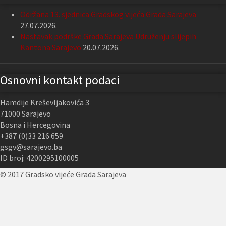
Održana 13. sjednica Gradskog vijeća Grada Sarajeva
27.07.2026.
Nastavak podrške Grada Sarajeva Udruženju slijepih
Kantona Sarajevo
20.07.2026.
Osnovni kontakt podaci
Hamdije Kreševljakovića 3
71000 Sarajevo
Bosna i Hercegovina
+387 (0)33 216 659
gsgv@sarajevo.ba
ID broj: 4200295100005
© 2017 Gradsko vijeće Grada Sarajeva