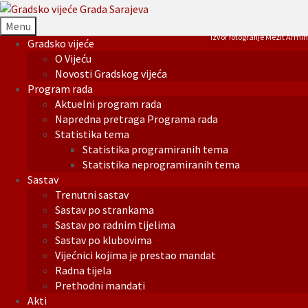
Menu
Izvor fotografije Mezit Armin
Gradsko vijeće
O Vijeću
Novosti Gradskog vijeća
Program rada
Aktuelni program rada
Napredna pretraga Programa rada
Statistika tema
Statistika programiranih tema
Statistika neprogramiranih tema
Sastav
Trenutni sastav
Sastav po strankama
Sastav po radnim tijelima
Sastav po klubovima
Vijećnici kojima je prestao mandat
Radna tijela
Prethodni mandati
Akti