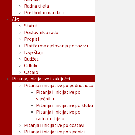
Radna tijela
Prethodni mandati
Akti
Statut
Poslovnik o radu
Propisi
Platforma djelovanja po sazivu
Izvještaji
Budžet
Odluke
Ostalo
Pitanja, inicijative i zaključci
Pitanja i inicijative po podnosiocu
Pitanja i inicijative po
vijećniku
Pitanja i inicijative po klubu
Pitanja i inicijative po
radnom tijelu
Pitanja i inicijative po dostavi
Pitanja i inicijative po sjednici