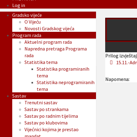
Log in
Gradsko vijeće
O Vijeću
Novosti Gradskog vijeća
Program rada
Aktuelni program rada
Napredna pretraga Programa
rada
Prilog izvještaj
Statistika tema
15.11.-Ad
Statistika programiranih
tema
Napomena:
Statistika neprogramiranih
tema
Sastav
Trenutni sastav
Sastav po strankama
Sastav po radnim tijelima
Sastav po klubovima
Vijećnici kojima je prestao
mandat