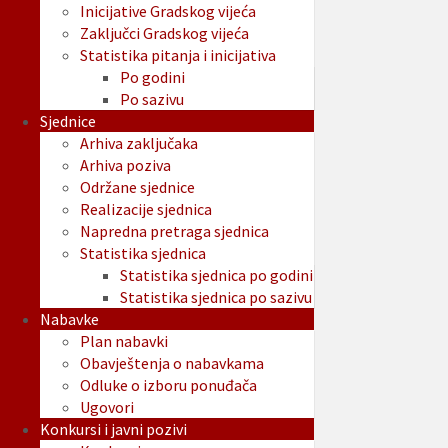
Inicijative Gradskog vijeća
Zaključci Gradskog vijeća
Statistika pitanja i inicijativa
Po godini
Po sazivu
Sjednice
Arhiva zaključaka
Arhiva poziva
Održane sjednice
Realizacije sjednica
Napredna pretraga sjednica
Statistika sjednica
Statistika sjednica po godini
Statistika sjednica po sazivu
Nabavke
Plan nabavki
Obavještenja o nabavkama
Odluke o izboru ponuđača
Ugovori
Konkursi i javni pozivi