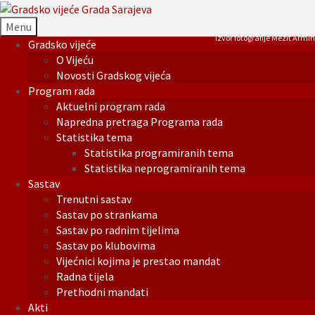
Menu
Izvor fotografije Mezit Armin
Gradsko vijeće
O Vijeću
Novosti Gradskog vijeća
Program rada
Aktuelni program rada
Napredna pretraga Programa rada
Statistika tema
Statistika programiranih tema
Statistika neprogramiranih tema
Sastav
Trenutni sastav
Sastav po strankama
Sastav po radnim tijelima
Sastav po klubovima
Vijećnici kojima je prestao mandat
Radna tijela
Prethodni mandati
Akti