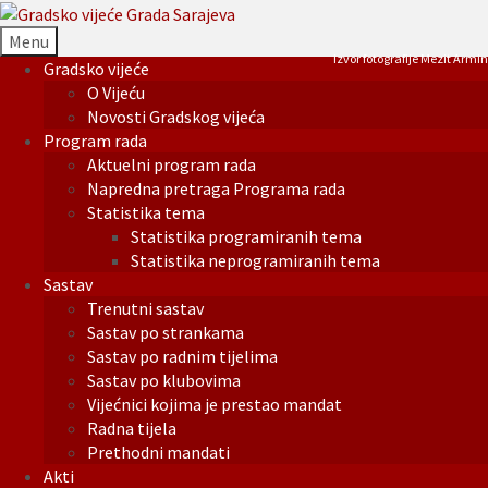
Menu
Izvor fotografije Mezit Armin
Gradsko vijeće
O Vijeću
Novosti Gradskog vijeća
Program rada
Aktuelni program rada
Napredna pretraga Programa rada
Statistika tema
Statistika programiranih tema
Statistika neprogramiranih tema
Sastav
Trenutni sastav
Sastav po strankama
Sastav po radnim tijelima
Sastav po klubovima
Vijećnici kojima je prestao mandat
Radna tijela
Prethodni mandati
Akti