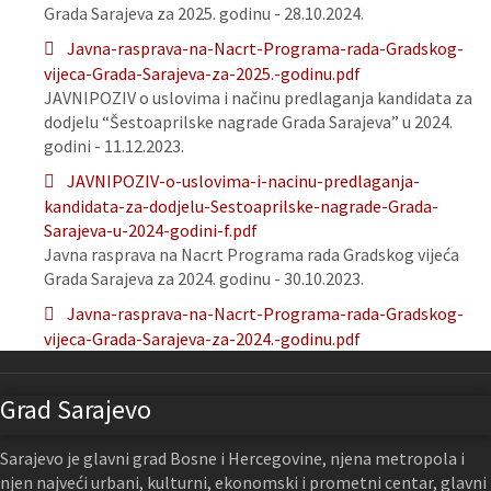
Grada Sarajeva za 2025. godinu - 28.10.2024.
Javna-rasprava-na-Nacrt-Programa-rada-Gradskog-
vijeca-Grada-Sarajeva-za-2025.-godinu.pdf
JAVNIPOZIV o uslovima i načinu predlaganja kandidata za
dodjelu “Šestoaprilske nagrade Grada Sarajeva” u 2024.
godini - 11.12.2023.
JAVNIPOZIV-o-uslovima-i-nacinu-predlaganja-
kandidata-za-dodjelu-Sestoaprilske-nagrade-Grada-
Sarajeva-u-2024-godini-f.pdf
Javna rasprava na Nacrt Programa rada Gradskog vijeća
Grada Sarajeva za 2024. godinu - 30.10.2023.
Javna-rasprava-na-Nacrt-Programa-rada-Gradskog-
vijeca-Grada-Sarajeva-za-2024.-godinu.pdf
Grad Sarajevo
Sarajevo je glavni grad Bosne i Hercegovine, njena metropola i
njen najveći urbani, kulturni, ekonomski i prometni centar, glavni