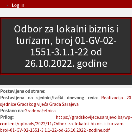
Log in
Odbor za lokalni biznis i
turizam, broj 01-GV-02-
1551-3.1.1-22 od
26.10.2022. godine
Postavljena od strane:
Postavljena na sjednici/tački dnevnog reda:
Realizacija 20
sjednice Gradskog vijeća Grada Sarajeva
Poslano na:
Gradonačelnica
Prilog:
https://gradskovijece.sarajevo.ba/wp-
content/uploads/2022/11/Odbor-za-lokalni-biznis-i-turizam-
broj-01-GV-02-1551-3.1.1-22-od-26.10.2022.-godine.pdf