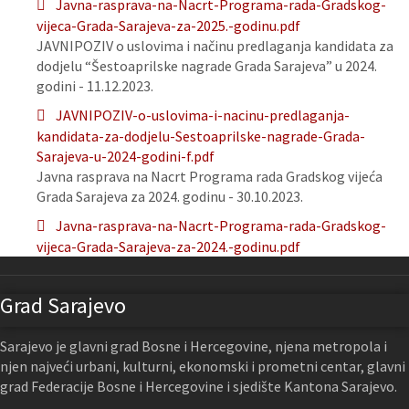
Javna-rasprava-na-Nacrt-Programa-rada-Gradskog-
vijeca-Grada-Sarajeva-za-2025.-godinu.pdf
JAVNIPOZIV o uslovima i načinu predlaganja kandidata za
dodjelu “Šestoaprilske nagrade Grada Sarajeva” u 2024.
godini - 11.12.2023.
JAVNIPOZIV-o-uslovima-i-nacinu-predlaganja-
kandidata-za-dodjelu-Sestoaprilske-nagrade-Grada-
Sarajeva-u-2024-godini-f.pdf
Javna rasprava na Nacrt Programa rada Gradskog vijeća
Grada Sarajeva za 2024. godinu - 30.10.2023.
Javna-rasprava-na-Nacrt-Programa-rada-Gradskog-
vijeca-Grada-Sarajeva-za-2024.-godinu.pdf
Grad Sarajevo
Sarajevo je glavni grad Bosne i Hercegovine, njena metropola i
njen najveći urbani, kulturni, ekonomski i prometni centar, glavni
grad Federacije Bosne i Hercegovine i sjedište Kantona Sarajevo.