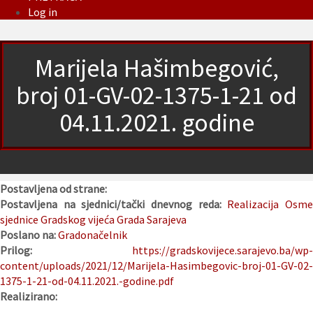
Log in
Marijela Hašimbegović,
broj 01-GV-02-1375-1-21 od
04.11.2021. godine
Postavljena od strane:
Postavljena na sjednici/tački dnevnog reda:
Realizacija Osm
sjednice Gradskog vijeća Grada Sarajeva
Poslano na:
Gradonačelnik
Prilog:
https://gradskovijece.sarajevo.ba/wp-
content/uploads/2021/12/Marijela-Hasimbegovic-broj-01-GV-02-
1375-1-21-od-04.11.2021.-godine.pdf
Realizirano: