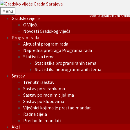
Menu
Izvor fotografije Mezit Armin
Gradsko vijeće
O Vijeću
Novosti Gradskog vijeća
Program rada
Aktuelni program rada
Napredna pretraga Programa rada
Statistika tema
Statistika programiranih tema
Statistika neprogramiranih tema
Sastav
Trenutni sastav
Sastav po strankama
Sastav po radnim tijelima
Sastav po klubovima
Vijećnici kojima je prestao mandat
Radna tijela
Prethodni mandati
Akti