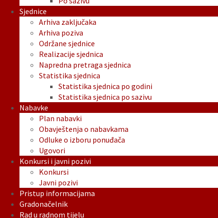
Po sazivu
Sjednice
Arhiva zaključaka
Arhiva poziva
Održane sjednice
Realizacije sjednica
Napredna pretraga sjednica
Statistika sjednica
Statistika sjednica po godini
Statistika sjednica po sazivu
Nabavke
Plan nabavki
Obavještenja o nabavkama
Odluke o izboru ponuđača
Ugovori
Konkursi i javni pozivi
Konkursi
Javni pozivi
Pristup informacijama
Gradonačelnik
Rad u radnom tijelu