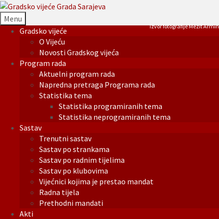
Menu
Izvor fotografije Mezit Armin
Gradsko vijeće
O Vijeću
Novosti Gradskog vijeća
Program rada
Aktuelni program rada
Napredna pretraga Programa rada
Statistika tema
Statistika programiranih tema
Statistika neprogramiranih tema
Sastav
Trenutni sastav
Sastav po strankama
Sastav po radnim tijelima
Sastav po klubovima
Vijećnici kojima je prestao mandat
Radna tijela
Prethodni mandati
Akti