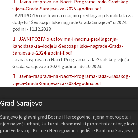
Javna-rasprava-na-Nacrt-Programa-rada-Gradskog-
vijeca-Grada-Sarajeva-za-2025.-godinu.pdf
JAVNIPOZIV o uslovima i načinu predlaganja kandidata za
dodjelu “Šestoaprilske nagrade Grada Sarajeva” u 2024.
godini - 11.12.2023.
JAVNIPOZIV-o-uslovima-i-nacinu-predlaganja-
kandidata-za-dodjelu-Sestoaprilske-nagrade-Grada-
Sarajeva-u-2024-godini-f.pdf
Javna rasprava na Nacrt Programa rada Gradskog vijeća
Grada Sarajeva za 2024. godinu - 30.10.2023.
Javna-rasprava-na-Nacrt-Programa-rada-Gradskog-
vijeca-Grada-Sarajeva-za-2024.-godinu.pdf
Grad Sarajevo
Sarajevo je glavni grad Bosne i Hercegovine, njena metropola i
njen najveći urbani, kulturni, ekonomski i prometni centar, glavni
grad Federacije Bosne i Hercegovine i sjedište Kantona Sarajevo.