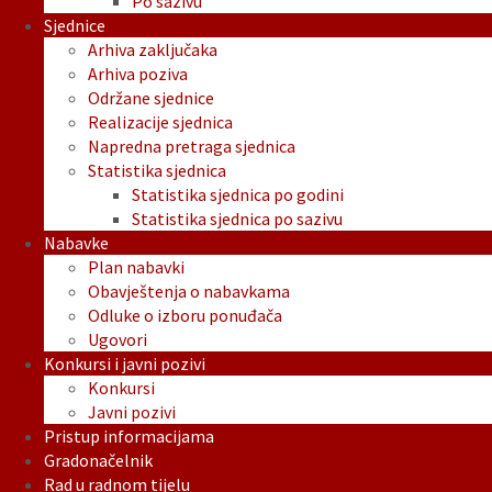
Po sazivu
Sjednice
Arhiva zaključaka
Arhiva poziva
Održane sjednice
Realizacije sjednica
Napredna pretraga sjednica
Statistika sjednica
Statistika sjednica po godini
Statistika sjednica po sazivu
Nabavke
Plan nabavki
Obavještenja o nabavkama
Odluke o izboru ponuđača
Ugovori
Konkursi i javni pozivi
Konkursi
Javni pozivi
Pristup informacijama
Gradonačelnik
Rad u radnom tijelu