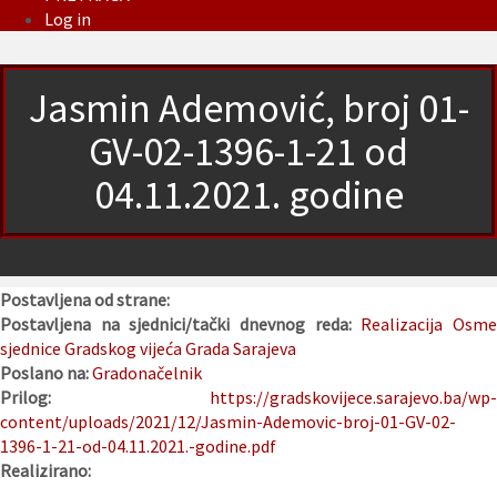
Log in
Jasmin Ademović, broj 01-
GV-02-1396-1-21 od
04.11.2021. godine
Postavljena od strane:
Postavljena na sjednici/tački dnevnog reda:
Realizacija Osm
sjednice Gradskog vijeća Grada Sarajeva
Poslano na:
Gradonačelnik
Prilog:
https://gradskovijece.sarajevo.ba/wp-
content/uploads/2021/12/Jasmin-Ademovic-broj-01-GV-02-
1396-1-21-od-04.11.2021.-godine.pdf
Realizirano: