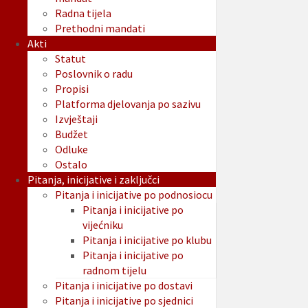
Radna tijela
Prethodni mandati
Akti
Statut
Poslovnik o radu
Propisi
Platforma djelovanja po sazivu
Izvještaji
Budžet
Odluke
Ostalo
Pitanja, inicijative i zaključci
Pitanja i inicijative po podnosiocu
Pitanja i inicijative po
vijećniku
Pitanja i inicijative po klubu
Pitanja i inicijative po
radnom tijelu
Pitanja i inicijative po dostavi
Pitanja i inicijative po sjednici