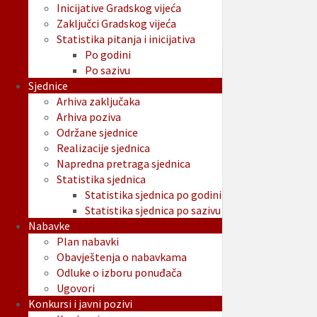
Inicijative Gradskog vijeća
Zaključci Gradskog vijeća
Statistika pitanja i inicijativa
Po godini
Po sazivu
Sjednice
Arhiva zaključaka
Arhiva poziva
Održane sjednice
Realizacije sjednica
Napredna pretraga sjednica
Statistika sjednica
Statistika sjednica po godini
Statistika sjednica po sazivu
Nabavke
Plan nabavki
Obavještenja o nabavkama
Odluke o izboru ponuđača
Ugovori
Konkursi i javni pozivi