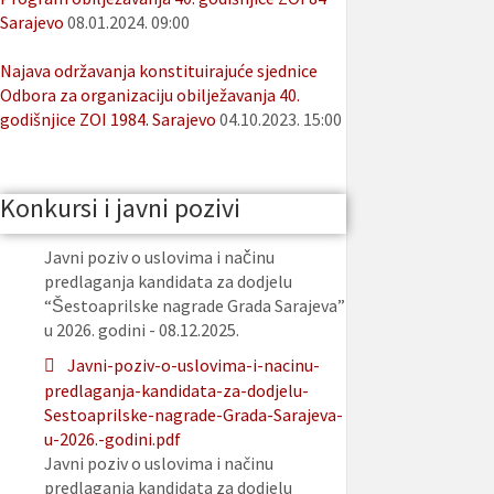
Sarajevo
08.01.2024. 09:00
Najava održavanja konstituirajuće sjednice
Odbora za organizaciju obilježavanja 40.
godišnjice ZOI 1984. Sarajevo
04.10.2023. 15:00
Konkursi i javni pozivi
Javni poziv o uslovima i načinu
predlaganja kandidata za dodjelu
“Šestoaprilske nagrade Grada Sarajeva”
u 2026. godini - 08.12.2025.
Javni-poziv-o-uslovima-i-nacinu-
predlaganja-kandidata-za-dodjelu-
Sestoaprilske-nagrade-Grada-Sarajeva-
u-2026.-godini.pdf
Javni poziv o uslovima i načinu
predlaganja kandidata za dodjelu