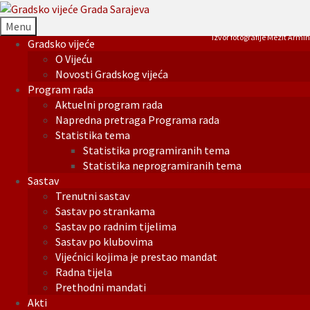
Menu
Izvor fotografije Mezit Armin
Gradsko vijeće
O Vijeću
Novosti Gradskog vijeća
Program rada
Aktuelni program rada
Napredna pretraga Programa rada
Statistika tema
Statistika programiranih tema
Statistika neprogramiranih tema
Sastav
Trenutni sastav
Sastav po strankama
Sastav po radnim tijelima
Sastav po klubovima
Vijećnici kojima je prestao mandat
Radna tijela
Prethodni mandati
Akti