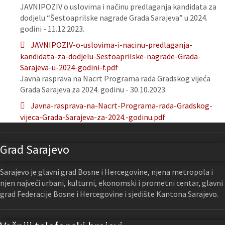
JAVNIPOZIV o uslovima i načinu predlaganja kandidata za
dodjelu “Šestoaprilske nagrade Grada Sarajeva” u 2024.
godini - 11.12.2023.
JAVNIPOZIV-o-uslovima-i-nacinu-predlaganja-
kandidata-za-dodjelu-Sestoaprilske-nagrade-Grada-
Sarajeva-u-2024-godini-f.pdf
Javna rasprava na Nacrt Programa rada Gradskog vijeća
Grada Sarajeva za 2024. godinu - 30.10.2023.
Javna-rasprava-na-Nacrt-Programa-rada-Gradskog-
vijeca-Grada-Sarajeva-za-2024.-godinu.pdf
Grad Sarajevo
Sarajevo je glavni grad Bosne i Hercegovine, njena metropola i
njen najveći urbani, kulturni, ekonomski i prometni centar, glavni
grad Federacije Bosne i Hercegovine i sjedište Kantona Sarajevo.