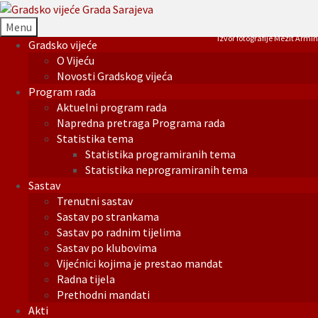
Menu
Izvor fotografije Mezit Armin
Gradsko vijeće
O Vijeću
Novosti Gradskog vijeća
Program rada
Aktuelni program rada
Napredna pretraga Programa rada
Statistika tema
Statistika programiranih tema
Statistika neprogramiranih tema
Sastav
Trenutni sastav
Sastav po strankama
Sastav po radnim tijelima
Sastav po klubovima
Vijećnici kojima je prestao mandat
Radna tijela
Prethodni mandati
Akti