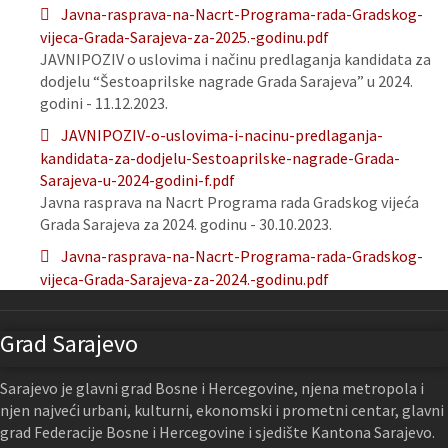
Javna-rasprava-na-Nacrt-Programa-rada-Gradskog-
vijeca-Grada-Sarajeva-za-2025.-godinu.pdf
JAVNIPOZIV o uslovima i načinu predlaganja kandidata za
dodjelu “Šestoaprilske nagrade Grada Sarajeva” u 2024.
godini - 11.12.2023.
JAVNIPOZIV-o-uslovima-i-nacinu-predlaganja-
kandidata-za-dodjelu-Sestoaprilske-nagrade-Grada-
Sarajeva-u-2024-godini-f.pdf
Javna rasprava na Nacrt Programa rada Gradskog vijeća
Grada Sarajeva za 2024. godinu - 30.10.2023.
Javna-rasprava-na-Nacrt-Programa-rada-Gradskog-
vijeca-Grada-Sarajeva-za-2024.-godinu.pdf
Grad Sarajevo
Sarajevo je glavni grad Bosne i Hercegovine, njena metropola i
njen najveći urbani, kulturni, ekonomski i prometni centar, glavni
grad Federacije Bosne i Hercegovine i sjedište Kantona Sarajevo.