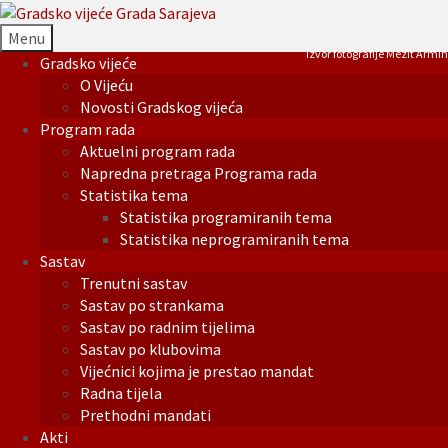
Menu
Izvor fotografije Mezit Armin
Gradsko vijeće
O Vijeću
Novosti Gradskog vijeća
Program rada
Aktuelni program rada
Napredna pretraga Programa rada
Statistika tema
Statistika programiranih tema
Statistika neprogramiranih tema
Sastav
Trenutni sastav
Sastav po strankama
Sastav po radnim tijelima
Sastav po klubovima
Vijećnici kojima je prestao mandat
Radna tijela
Prethodni mandati
Akti