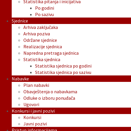
Statistika pitanja i inicijativa
Po godini
Po sazivu
Sjednice
Arhiva zaključaka
Arhiva poziva
Održane sjednice
Realizacije sjednica
Napredna pretraga sjednica
Statistika sjednica
Statistika sjednica po godini
Statistika sjednica po sazivu
Nabavke
Plan nabavki
Obavještenja o nabavkama
Odluke o izboru ponuđača
Ugovori
Konkursi i javni pozivi
Konkursi
Javni pozivi
Pristup informacijama