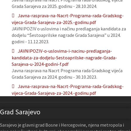
Grada Sarajeva za 2025. godinu - 28.10.2024.
Javna-rasprava-na-Nacrt-Programa-rada-Gradskog-
vijeca-Grada-Sarajeva-za-2025.-godinu.pdf
JAVNIPOZIV o uslovima i načinu predlaganja kandidata za
dodjelu “Šestoaprilske nagrade Grada Sarajeva” u 2024.
godini - 11.12.2023.
JAVNIPOZIV-o-uslovima-i-nacinu-predlaganja-
kandidata-za-dodjelu-Sestoaprilske-nagrade-Grada-
Sarajeva-u-2024-godini-f.pdf
Javna rasprava na Nacrt Programa rada Gradskog vijeća
Grada Sarajeva za 2024. godinu - 30.10.2023.
Javna-rasprava-na-Nacrt-Programa-rada-Gradskog-
vijeca-Grada-Sarajeva-za-2024.-godinu.pdf
Grad Sarajevo
Sarajevo je glavni grad Bosne i Hercegovine, njena metropola i