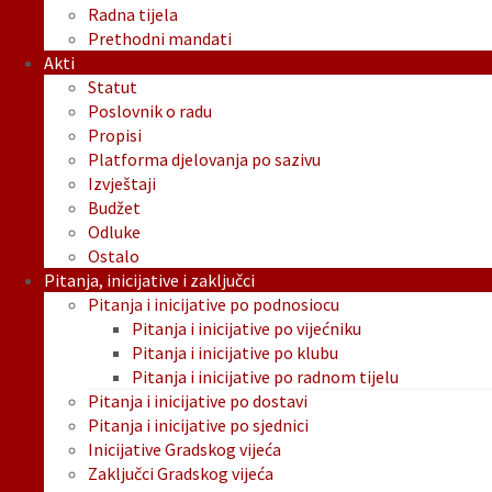
Radna tijela
Prethodni mandati
Akti
Statut
Poslovnik o radu
Propisi
Platforma djelovanja po sazivu
Izvještaji
Budžet
Odluke
Ostalo
Pitanja, inicijative i zaključci
Pitanja i inicijative po podnosiocu
Pitanja i inicijative po vijećniku
Pitanja i inicijative po klubu
Pitanja i inicijative po radnom tijelu
Pitanja i inicijative po dostavi
Pitanja i inicijative po sjednici
Inicijative Gradskog vijeća
Zaključci Gradskog vijeća