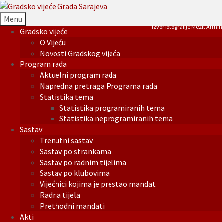
Menu
Izvor fotografije Mezit Armin
Gradsko vijeće
O Vijeću
Novosti Gradskog vijeća
Program rada
Aktuelni program rada
Napredna pretraga Programa rada
Statistika tema
Statistika programiranih tema
Statistika neprogramiranih tema
Sastav
Trenutni sastav
Sastav po strankama
Sastav po radnim tijelima
Sastav po klubovima
Vijećnici kojima je prestao mandat
Radna tijela
Prethodni mandati
Akti