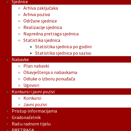
Sjednice
Arhiva zaključaka
Arhiva poziva
Održane sjednice
Realizacije sjednica
Napredna pretraga sjednica
Statistika sjednica
Statistika sjednica po godini
Statistika sjednica po sazivu
Nabavke
Plan nabavki
Obavještenja o nabavkama
Odluke o izboru ponuđača
Ugovori
Konkursi i javni pozivi
Konkursi
Javni pozivi
Pristup informacijama
Gradonačelnik
Rad u radnom tijelu
PRETRAGA