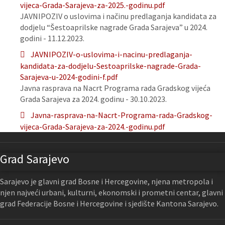
vijeca-Grada-Sarajeva-za-2025.-godinu.pdf
JAVNIPOZIV o uslovima i načinu predlaganja kandidata za
dodjelu “Šestoaprilske nagrade Grada Sarajeva” u 2024.
godini - 11.12.2023.
JAVNIPOZIV-o-uslovima-i-nacinu-predlaganja-
kandidata-za-dodjelu-Sestoaprilske-nagrade-Grada-
Sarajeva-u-2024-godini-f.pdf
Javna rasprava na Nacrt Programa rada Gradskog vijeća
Grada Sarajeva za 2024. godinu - 30.10.2023.
Javna-rasprava-na-Nacrt-Programa-rada-Gradskog-
vijeca-Grada-Sarajeva-za-2024.-godinu.pdf
Grad Sarajevo
Sarajevo je glavni grad Bosne i Hercegovine, njena metropola i
njen najveći urbani, kulturni, ekonomski i prometni centar, glavni
grad Federacije Bosne i Hercegovine i sjedište Kantona Sarajevo.