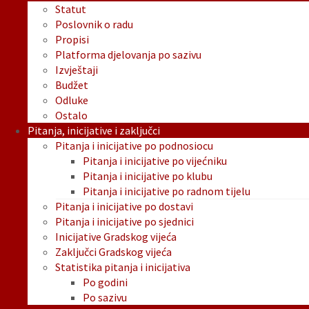
Statut
Poslovnik o radu
Propisi
Platforma djelovanja po sazivu
Izvještaji
Budžet
Odluke
Ostalo
Pitanja, inicijative i zaključci
Pitanja i inicijative po podnosiocu
Pitanja i inicijative po vijećniku
Pitanja i inicijative po klubu
Pitanja i inicijative po radnom tijelu
Pitanja i inicijative po dostavi
Pitanja i inicijative po sjednici
Inicijative Gradskog vijeća
Zaključci Gradskog vijeća
Statistika pitanja i inicijativa
Po godini
Po sazivu