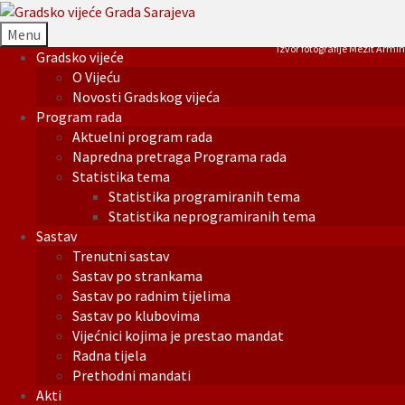
Menu
Izvor fotografije Mezit Armin
Gradsko vijeće
O Vijeću
Novosti Gradskog vijeća
Program rada
Aktuelni program rada
Napredna pretraga Programa rada
Statistika tema
Statistika programiranih tema
Statistika neprogramiranih tema
Sastav
Trenutni sastav
Sastav po strankama
Sastav po radnim tijelima
Sastav po klubovima
Vijećnici kojima je prestao mandat
Radna tijela
Prethodni mandati
Akti