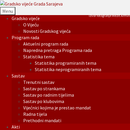
Menu
Izvor fotografije Mezit Armin
Gradsko vijeće
O Vijeću
Novosti Gradskog vijeća
Program rada
Aktuelni program rada
Napredna pretraga Programa rada
Statistika tema
Statistika programiranih tema
Statistika neprogramiranih tema
Sastav
Trenutni sastav
Sastav po strankama
Sastav po radnim tijelima
Sastav po klubovima
Vijećnici kojima je prestao mandat
Radna tijela
Prethodni mandati
Akti