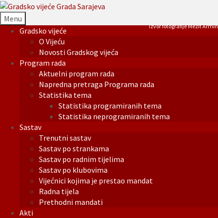
Menu
Izvor fotografije Mezit Armin
Gradsko vijeće
O Vijeću
Novosti Gradskog vijeća
Program rada
Aktuelni program rada
Napredna pretraga Programa rada
Statistika tema
Statistika programiranih tema
Statistika neprogramiranih tema
Sastav
Trenutni sastav
Sastav po strankama
Sastav po radnim tijelima
Sastav po klubovima
Vijećnici kojima je prestao mandat
Radna tijela
Prethodni mandati
Akti