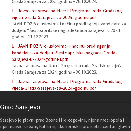
Grada Sarajeva za 2025. godinu - 28.10.2024.
Javna-rasprava-na-Nacrt-Programa-rada-Gradskog-
vijeca-Grada-Sarajeva-za-2025.-godinu.pdf
JAVNIPOZIV o uslovima i načinu predlaganja kandidata za
dodjelu “Šestoaprilske nagrade Grada Sarajeva” u 2024.
godini - 11.12.2023.
JAVNIPOZIV-o-uslovima-i-nacinu-predlaganja-
kandidata-za-dodjelu-Sestoaprilske-nagrade-Grada-
Sarajeva-u-2024-godini-f.pdf
Javna rasprava na Nacrt Programa rada Gradskog vijeća
Grada Sarajeva za 2024. godinu - 30.10.2023.
Javna-rasprava-na-Nacrt-Programa-rada-Gradskog-
vijeca-Grada-Sarajeva-za-2024.-godinu.pdf
Grad Sarajevo
Sarajevo je glavni grad Bosne i Hercegovine, njena metropola i
njen najveći urbani, kulturni, ekonomski i prometni centar, glavni