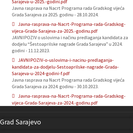
Sarajeva-u-2025.-godini.pdf
Javna rasprava na Nacrt Programa rada Gradskog vijeća
Grada Sarajeva za 2025. godinu - 28.10.2024.
Javna-rasprava-na-Nacrt-Programa-rada-Gradskog-
vijeca-Grada-Sarajeva-za-2025.-godinu.pdf
JAVNIPOZIV o uslovima i načinu predlaganja kandidata za
dodjelu “Šestoaprilske nagrade Grada Sarajeva” u 2024.
godini - 11.12.2023.
JAVNIPOZIV-o-uslovima-i-nacinu-predlaganja-
kandidata-za-dodjelu-Sestoaprilske-nagrade-Grada-
Sarajeva-u-2024-godini-f.pdf
Javna rasprava na Nacrt Programa rada Gradskog vijeća
Grada Sarajeva za 2024. godinu - 30.10.2023.
Javna-rasprava-na-Nacrt-Programa-rada-Gradskog-
vijeca-Grada-Sarajeva-za-2024.-godinu.pdf
Grad Sarajevo