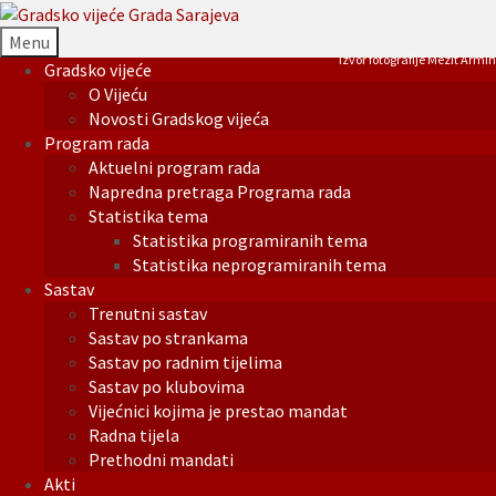
Menu
Izvor fotografije Mezit Armin
Gradsko vijeće
O Vijeću
Novosti Gradskog vijeća
Program rada
Aktuelni program rada
Napredna pretraga Programa rada
Statistika tema
Statistika programiranih tema
Statistika neprogramiranih tema
Sastav
Trenutni sastav
Sastav po strankama
Sastav po radnim tijelima
Sastav po klubovima
Vijećnici kojima je prestao mandat
Radna tijela
Prethodni mandati
Akti