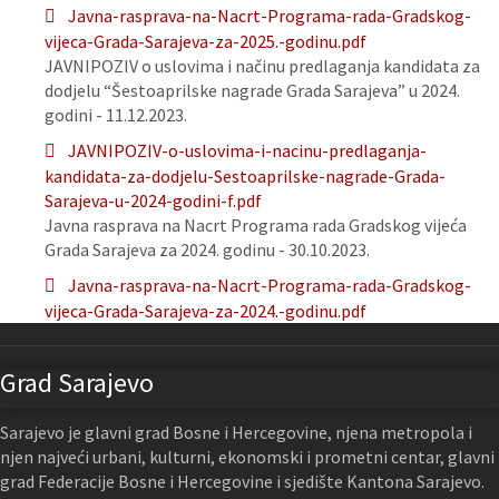
Javna-rasprava-na-Nacrt-Programa-rada-Gradskog-
vijeca-Grada-Sarajeva-za-2025.-godinu.pdf
JAVNIPOZIV o uslovima i načinu predlaganja kandidata za
dodjelu “Šestoaprilske nagrade Grada Sarajeva” u 2024.
godini - 11.12.2023.
JAVNIPOZIV-o-uslovima-i-nacinu-predlaganja-
kandidata-za-dodjelu-Sestoaprilske-nagrade-Grada-
Sarajeva-u-2024-godini-f.pdf
Javna rasprava na Nacrt Programa rada Gradskog vijeća
Grada Sarajeva za 2024. godinu - 30.10.2023.
Javna-rasprava-na-Nacrt-Programa-rada-Gradskog-
vijeca-Grada-Sarajeva-za-2024.-godinu.pdf
Grad Sarajevo
Sarajevo je glavni grad Bosne i Hercegovine, njena metropola i
njen najveći urbani, kulturni, ekonomski i prometni centar, glavni
grad Federacije Bosne i Hercegovine i sjedište Kantona Sarajevo.