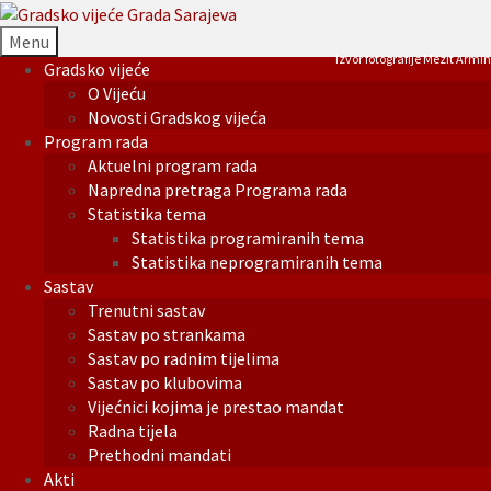
Menu
Izvor fotografije Mezit Armin
Gradsko vijeće
O Vijeću
Novosti Gradskog vijeća
Program rada
Aktuelni program rada
Napredna pretraga Programa rada
Statistika tema
Statistika programiranih tema
Statistika neprogramiranih tema
Sastav
Trenutni sastav
Sastav po strankama
Sastav po radnim tijelima
Sastav po klubovima
Vijećnici kojima je prestao mandat
Radna tijela
Prethodni mandati
Akti