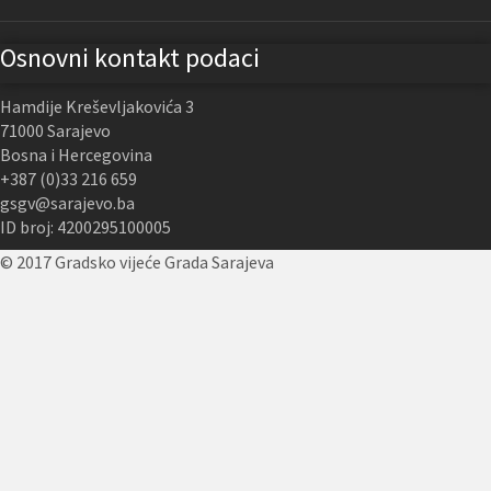
Osnovni kontakt podaci
Hamdije Kreševljakovića 3
71000 Sarajevo
Bosna i Hercegovina
+387 (0)33 216 659
gsgv@sarajevo.ba
ID broj: 4200295100005
© 2017 Gradsko vijeće Grada Sarajeva