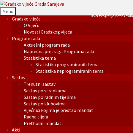
Menu
Izvor fotografije Mezit Armin
Gradsko vijeće
O Vijeću
Novosti Gradskog vijeća
Program rada
Aktuelni program rada
Napredna pretraga Programa rada
Statistika tema
Statistika programiranih tema
Statistika neprogramiranih tema
Sastav
Trenutni sastav
Sastav po strankama
Sastav po radnim tijelima
Sastav po klubovima
Vijećnici kojima je prestao mandat
Radna tijela
Prethodni mandati
Akti