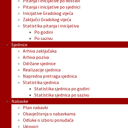
Pitanja i inicijative po dostavi
Pitanja i inicijative po sjednici
Inicijative Gradskog vijeća
Zaključci Gradskog vijeća
Statistika pitanja i inicijativa
Po godini
Po sazivu
Sjednice
Arhiva zaključaka
Arhiva poziva
Održane sjednice
Realizacije sjednica
Napredna pretraga sjednica
Statistika sjednica
Statistika sjednica po godini
Statistika sjednica po sazivu
Nabavke
Plan nabavki
Obavještenja o nabavkama
Odluke o izboru ponuđača
Ugovori